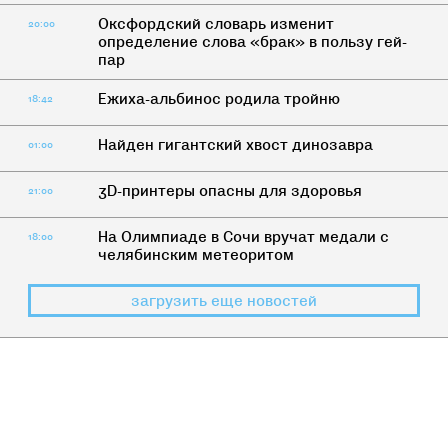
Оксфордский словарь изменит
20:00
определение слова «брак» в пользу гей-
пар
Ежиха-альбинос родила тройню
18:42
Найден гигантский хвост динозавра
01:00
3D-принтеры опасны для здоровья
21:00
На Олимпиаде в Сочи вручат медали с
18:00
челябинским метеоритом
загрузить еще новостей
НАС НЕ СПРАШИВАЛИ
>
НАСТОЯЩЕЕ
Стансуй, пока молодой: мода на