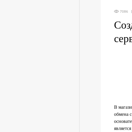
7086
Соз
сер
В магази
обмена 
основат
является