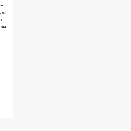
ом.
 на
и
ллы