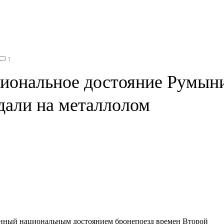
1
иональное достояние Румын
дали на металлолом
нный национальным достоянием бронепоезд времен Второй