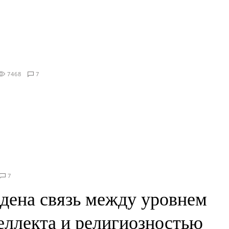
7468
7
7
дена связь между уровнем
еллекта и религиозностью