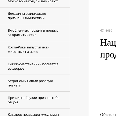
Московские голуби вымирают
Дельфины официально
признаны личностями
Влюбленных посадят в тюрьму
4657
за оральный секс
Нац
Коста-Рика выпустит всех
животных на волю
про
Ежики-счастливчики поселятся
во дворце
Астрономы нашли розовую
планету
Президент Грузии признал себя
овцой
Кадыров поздравил мусульман
Объявле