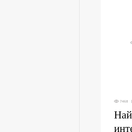
7468
Най
инт