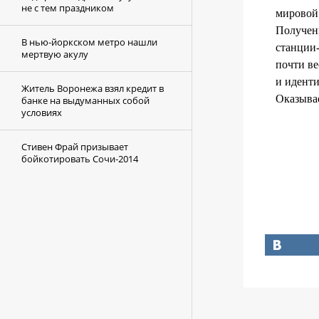
не с тем праздником
мировой
Полученн
В нью-йоркском метро нашли
станции-
мертвую акулу
почти ве
и иденти
Житель Воронежа взял кредит в
Оказывае
банке на выдуманных собой
условиях
Стивен Фрай призывает
бойкотировать Сочи-2014