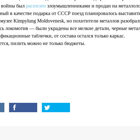
 войны был
распилен
злоумышленниками и продан на металлол
ый в качестве подарка от СССР поезд планировалось выставить
музее Kimpylung Moldovenesk, но похитители металлов разобрал
сь локомотив — были украдены все мелкие детали, черные мета
фикационные таблички, от состава остался только каркас.
тся, пилить можно не только бюджеты.