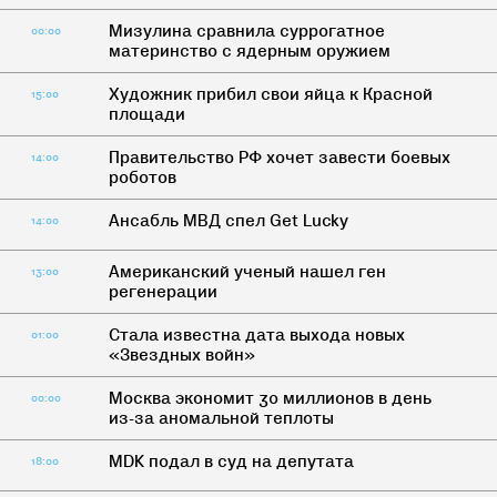
Мизулина сравнила суррогатное
00:00
материнство с ядерным оружием
Художник прибил свои яйца к Красной
15:00
площади
Правительство РФ хочет завести боевых
14:00
роботов
Ансабль МВД спел Get Lucky
14:00
Американский ученый нашел ген
13:00
регенерации
Стала известна дата выхода новых
01:00
«Звездных войн»
Москва экономит 30 миллионов в день
00:00
из-за аномальной теплоты
MDK подал в суд на депутата
18:00