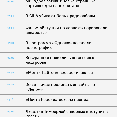
Минздрав готовит новые страшные
00:00
картинки для пачек сигарет
В США убивают белых ради забавы
17:00
Фильм «Бегущий по лезвию» нарисовали
15:00
акварелью
В программе «Однако» показали
03:00
порнографию
Во Франции появились позитивные
00:00
надгробья
«Монти Пайтон» воссоединяются
17:30
Йован начал продавать инвайты на
16:00
«Лепру»
«Почта России» сожгла письма
14:16
Джастин Тимберлейк впервые выступит в
09:00
России