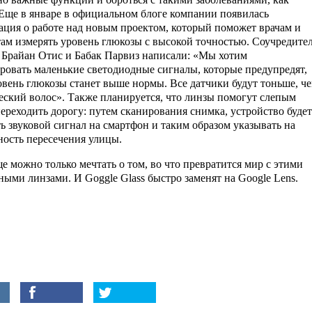
 Еще в январе в официальном блоге компании появилась
ция о работе над новым проектом, который поможет врачам и
ам измерять уровень глюкозы с высокой точностью. Соучредите
 Брайан Отис и Бабак Парвиз написали: «Мы хотим
ровать маленькие светодиодные сигналы, которые предупредят,
овень глюкозы станет выше нормы. Все датчики будут тоньше, ч
еский волос». Также планируется, что линзы помогут слепым
ереходить дорогу: путем сканирования снимка, устройство будет
ь звуковой сигнал на смартфон и таким образом указывать на
ность пересечения улицы.
е можно только мечтать о том, во что превратится мир с этими
ными линзами. И Goggle Glass быстро заменят на Google Lens.