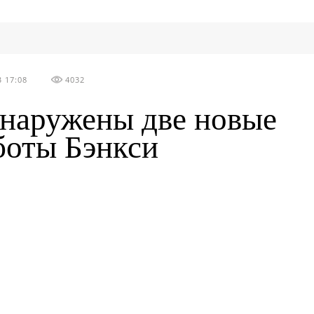
 17:08
4032
наружены две новые
боты Бэнкси