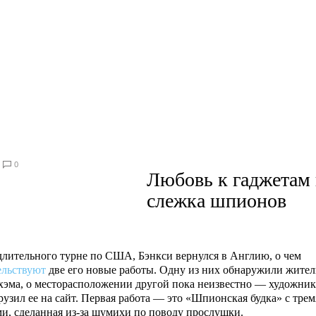
0
Любовь к гаджетам
слежка шпионов
длительного турне по США, Бэнкси вернулся в Англию, о чем
ельствуют
две его новые работы. Одну из них обнаружили жите
хэма, о месторасположении другой пока неизвестно — художник
рузил ее на сайт. Первая работа — это «Шпионская будка» с трем
ми, сделанная из-за шумихи по поводу прослушки.