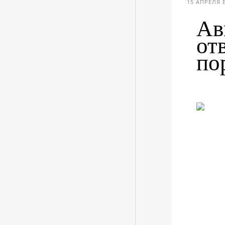
15 АПРЕЛЯ В
Ав
от
по