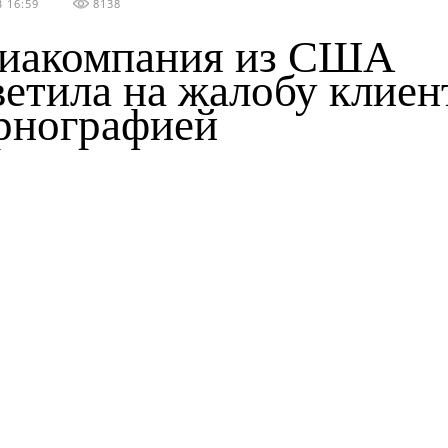
 16:59
8138
иакомпания из США
ветила на жалобу клиен
рнографией