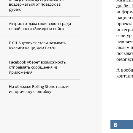
воздержаться от поездок за
диабет.
рубеж
информа
пациент
Актриса отдала свои волосы ради
проекта
новой части «Звездных войн»
интегри
если ур
человеч
В США девочек стали называть
людям п
Кхалиси чаще, чем Бетси
посылат
безопас
Facebook уберет возможность
отправлять сообщения из
А вообщ
приложения
контакт
На обложке Rolling Stone нашли
историческую ошибку