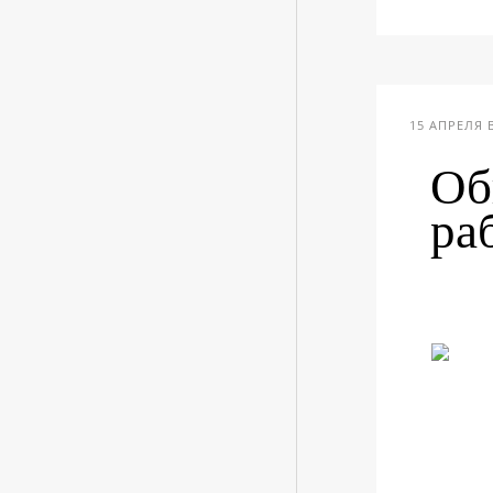
15 АПРЕЛЯ В
Об
ра