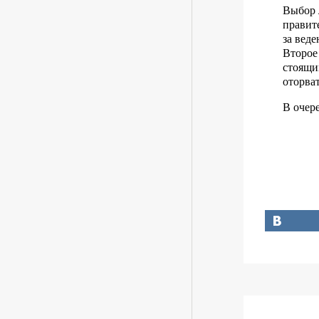
Выбор 
правит
за вед
Второе
стоящи
оторва
В очер