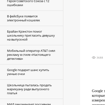
Героя Советского Союза с 12
ошибками
В фейсбуке появится
электронный кошелек
Брайан Крэнстон помог
школьнику пригласить девушку
на выпускной
Мобильный оператор AT&T снял
рекламу в стиле «Настоящего
3688
детектива»
Google подарит шанс купить
умные очки
Школьница пыталась продать
марихуану ради выпускного
Googlе 
платья
которые
измерен
МИД рекомендует россиянам
жизненн