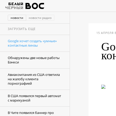
новости
новости радио
ЗАГРУЗИТЬ ЕЩЕ
15 АПРЕЛЯ В
Google хочет создать «умные»
Go
контактные линзы
ко
Обнаружены две новые работы
Бэнкси
Авиакомпания из США ответила
на жалобу клиента
порнографией
В США появился первый автомат
с марихуаной
В Чите появился баннер про