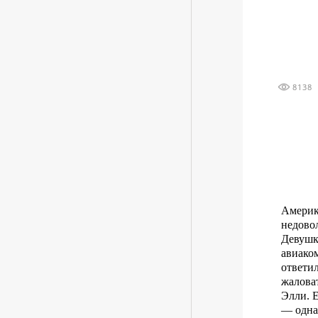
8138
Америк
недово
Девушк
авиаком
ответи
жаловат
Элли. Е
— одна