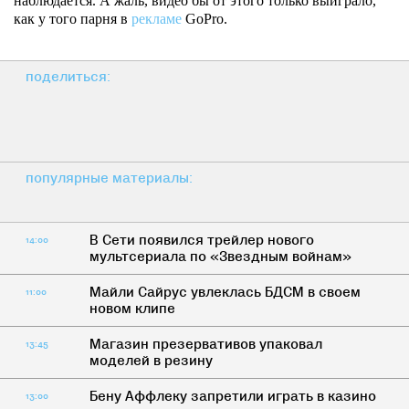
наблюдается. А жаль, видео бы от этого только выиграло,
как у того парня в
рекламе
GoPro.
поделиться:
популярные материалы:
В Сети появился трейлер нового
14:00
мультсериала по «Звездным войнам»
Майли Сайрус увлеклась БДСМ в своем
11:00
новом клипе
Магазин презервативов упаковал
13:45
моделей в резину
Бену Аффлеку запретили играть в казино
13:00