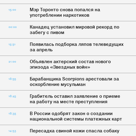
Мэр Торонто снова попался на
15:00
употреблении наркотиков
Канадец установил мировой рекорд по
00:00
забегу с пивом
Появилась подборка ляпов телеведущих
15:51
за апрель
Объявлен актерский состав нового
21:00
эпизода «Звездных войн»
Барабанщика Scorpions арестовали за
18:55
оскорбление мусульман
Грабитель оставил заявление о приеме
18:45
на работу на месте преступления
В России одобрят закон о создании
18:35
национальной системы платежных карт
Пересадка свиной кожи спасла собаку
14:53