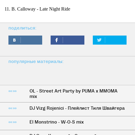
11. B. Calloway - Late Night Ride
поделиться:
популярные материалы:
OL - Street Art Party by PUMA x MMOMA
00:00
mix
DJ Vizg Rojenici - Плейлист Тиля Швайгера
00:00
El Monstrino - W-O-S mix
00:00