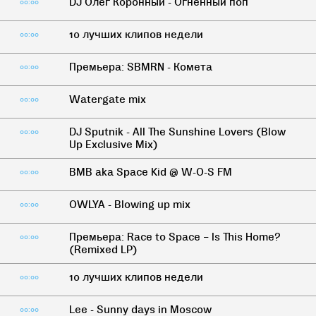
DJ Олег Коронный - Огненный поп
00:00
10 лучших клипов недели
00:00
Премьера: SBMRN - Комета
00:00
Watergate mix
00:00
DJ Sputnik - All The Sunshine Lovers (Blow
00:00
Up Exclusive Mix)
BMB aka Space Kid @ W-O-S FM
00:00
OWLYA - Blowing up mix
00:00
Премьера: Race to Space – Is This Home?
00:00
(Remixed LP)
10 лучших клипов недели
00:00
Lee - Sunny days in Moscow
00:00