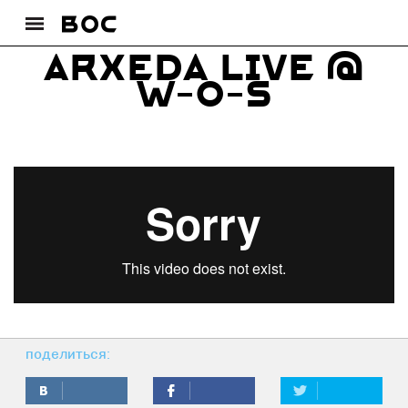
Arxeda live @
w-o-s
поделиться: