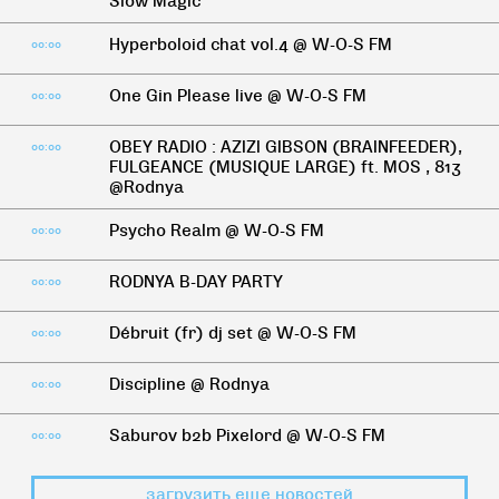
Slow Magic
Hyperboloid chat vol.4 @ W-O-S FM
00:00
One Gin Please live @ W-O-S FM
00:00
OBEY RADIO : AZIZI GIBSON (BRAINFEEDER),
00:00
FULGEANCE (MUSIQUE LARGE) ft. MOS , 813
@Rodnya
Psycho Realm @ W-O-S FM
00:00
RODNYA B-DAY PARTY
00:00
Débruit (fr) dj set @ W-O-S FM
00:00
Discipline @ Rodnya
00:00
Saburov b2b Pixelord @ W-O-S FM
00:00
загрузить еще новостей