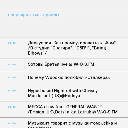
популярные материалы:
Дискуссия: Как промоутировать альбом?
00:00
/В студии "Снегири", "СБПЧ", "Biting
Elbows"/
Зотовы Братья live @ W-O-S.FM
00:00
Почему Woodkid полюбил «Сталкера»
00:00
Hyperboloid Night.08 with Chrissy
00:00
Murderbot (US)@Rodnya
MECCA crew feat. GENERAL WASTE
00:00
(Erisian, UK),Detsl a.k.a Letruk @ W-O-S FM
Музыкант говорит с музыкантом: Jekka и
00:00