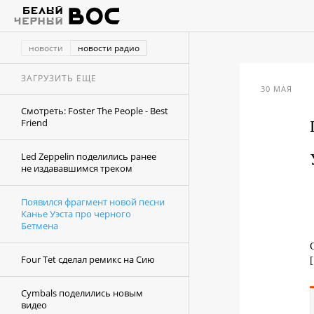
новости
новости радио
ЗАГРУЗИТЬ ЕЩЕ
30 МАЯ
Смотреть: Foster The People - Best
Friend
Led Zeppelin поделились ранее
не издававшимся треком
Появился фрагмент новой песни
Канье Уэста про черного
Бетмена
Four Tet сделал ремикс на Сию
Cymbals поделились новым
видео