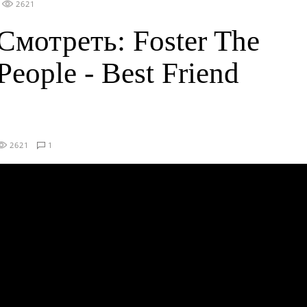
2621
Смотреть: Foster The
People - Best Friend
2621
1