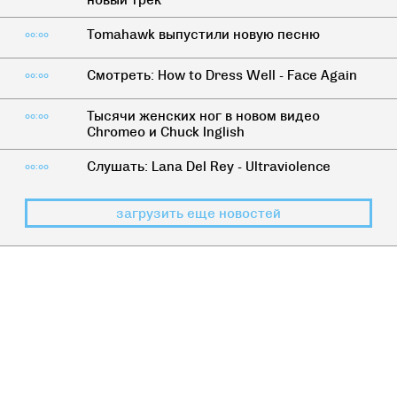
новый трек
Tomahawk выпустили новую песню
00:00
Смотреть: How to Dress Well - Face Again
00:00
Тысячи женских ног в новом видео
00:00
Chromeo и Chuck Inglish
Слушать: Lana Del Rey - Ultraviolence
00:00
загрузить еще новостей
СМЕРТЬ
Не жалея себя: разоблачение 5
популярных видов спорта