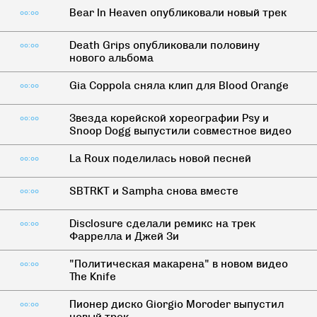
Bear In Heaven опубликовали новый трек
00:00
Death Grips опубликовали половину
00:00
нового альбома
Gia Coppola сняла клип для Blood Orange
00:00
Звезда корейской хореографии Psy и
00:00
Snoop Dogg выпустили совместное видео
La Roux поделилась новой песней
00:00
SBTRKT и Sampha снова вместе
00:00
Disclosure сделали ремикс на трек
00:00
Фаррелла и Джей Зи
"Политическая макарена" в новом видео
00:00
The Knife
Пионер диско Giorgio Moroder выпустил
00:00