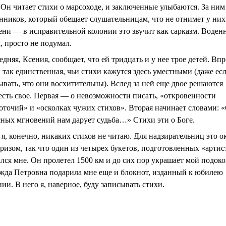
. Он читает стихи о марсоходе, и заключенные улыбаются. За ни
нников, который обещает слушательницам, что не отнимет у них
ени — в исправительной колонии это звучит как сарказм. Воден
, просто не подумал.
дняя, Ксения, сообщает, что ей тридцать и у нее трое детей. Вп
и так единственная, чьи стихи кажутся здесь уместными (даже ес
ывать, что они восхитительны). Вслед за ней еще двое решаются
есть свое. Первая — о невозможности писать, «откровенности
оточий» и «осколках чужих стихов». Вторая начинает словами: 
сных мгновений нам дарует судьба…» Стихи эти о Боге.
 я, конечно, никаких стихов не читаю. Для надзирательниц это о
ризом, так что один из четырех букетов, подготовленных «артис
ался мне. Он пролетел 1500 км и до сих пор украшает мой подок
жда Петровна подарила мне еще и блокнот, изданный к юбилею
ии. В него я, наверное, буду записывать стихи.