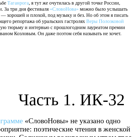
дьбе
Таганрога
, я тут же очутилась в другой точке России,
. За три дня фестиваля
«СловоНова»
можно было услышать
— хорошей и плохой, под музыку и без. Но об этом я писать
ющего репортажа об уральских гастролях
Веры
Полозковой
скую тюрьму и интервью с прошлогодним лауреатом премии
аном Козловым. Он даже поэтом себя называть не хочет.
Часть 1.
ИК-32
ограмме
«СловоНовы» не указано одно
оприятие: поэтические чтения в женской