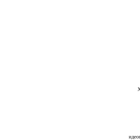
Х
идео