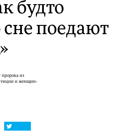
ак будто
о сне поедают
»
у пророка из
игенции и женщин-