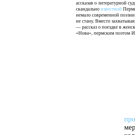
ассказав о литературной су
скандально
известной
Перми
немало современной поэзии 
не стану. Вместо захватыва
— рассказ о поездке в жен
«Нова», пермским поэтом Ив
пр
мер