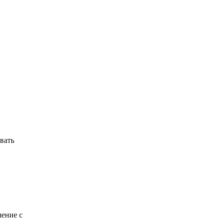
вать
ление с