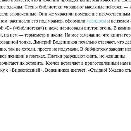
йне одежды. Стены библиотеки украшают масляные пейзажи — 
сали заключенные. Они же украсили помещение искусственным
ном, расписали его под мрамор, оформили
меандром
и вензелем 
ой «Б» («библиотека») и даже нарисовали внутри огонь. В ками
и, на нем — термометр и икона. На мое замечание, что книги гор
сованной топке, Дмитрий Воденников печально отвечает, что де
но, так не хотели, просто не подумали. В библиотеку заводят не
тков женщин в платках. Платки разрешают снять, но женщины
почитают их оставить. Козлов вставляет в приготовленный нам 
ку с «Видеопоэзией». Воденников шепчет: «Стыдно! Ужасно ст