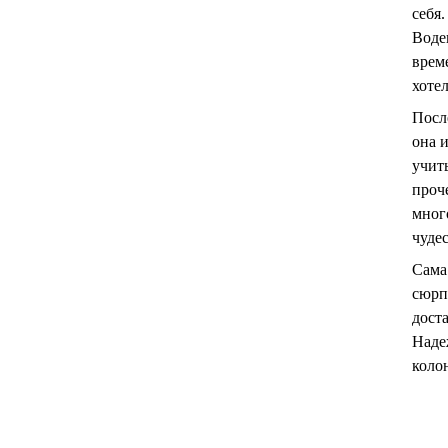
себя
Воде
врем
хотел
После
она 
учит
проч
мног
чуде
Сама
сюрп
дост
Наде
колон