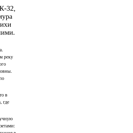
К-32,
мура
тихи
ними.
а.
м реку
ого
ровны.
по
то в
, где
ручную
зетами:
язания в