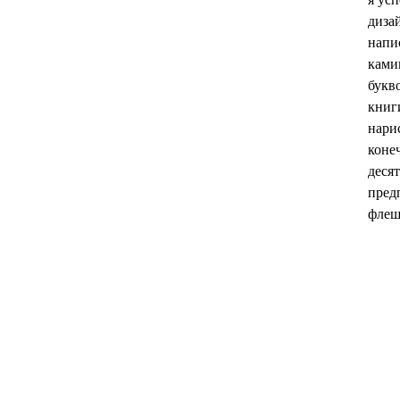
диза
напи
ками
букв
книг
нари
конеч
деся
пред
флеш