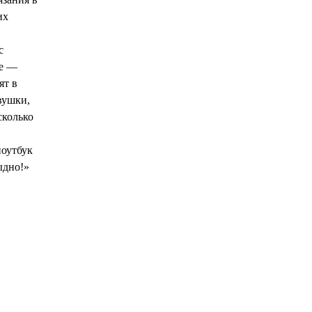
их
с
не —
ят в
вушки,
сколько
ноутбук
ыдно!»