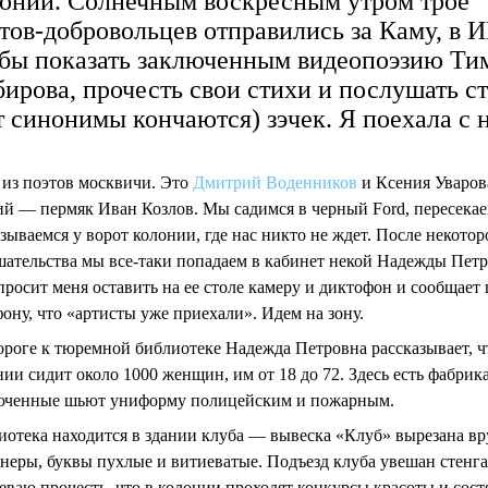
онии. Солнечным воскресным утром трое
тов-добровольцев отправились за Каму, в И
бы показать заключенным видеопоэзию Ти
ирова, прочесть свои стихи и послушать с
т синонимы кончаются) зэчек. Я поехала с 
 из поэтов москвичи. Это
Дмитрий Воденников
и Ксения Уваров
ий — пермяк Иван Козлов. Мы садимся в черный Ford, пересекае
зываемся у ворот колонии, где нас никто не ждет. После некотор
шательства мы все-таки попадаем в кабинет некой Надежды Пет
просит меня оставить на ее столе камеру и диктофон и сообщает 
фону, что «артисты уже приехали». Идем на зону.
ороге к тюремной библиотеке Надежда Петровна рассказывает, ч
ии сидит около 1000 женщин, им от 18 до 72. Здесь есть фабрика
юченные шьют униформу полицейским и пожарным.
иотека находится в здании клуба — вывеска «Клуб» вырезана в
анеры, буквы пухлые и витиеватые. Подъезд клуба увешан стенга
певаю прочесть, что в колонии проходят конкурсы красоты и сост