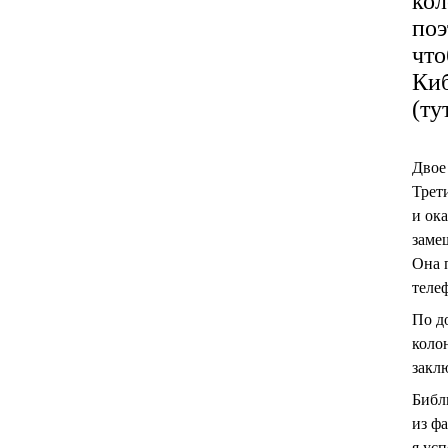
кол
поэ
что
Киб
(ту
Двое
Трет
и ока
заме
Она 
теле
По д
колон
закл
Библ
из ф
я ус