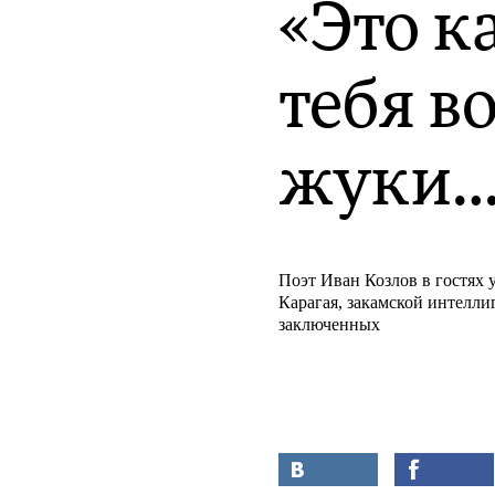
«Это к
тебя в
жуки…
Поэт Иван Козлов в гостях 
Карагая, закамской интелл
заключенных