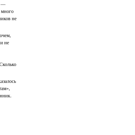
м —
 много
ников не
рочем,
ли не
«Сколько
казалось
там»,
онник.