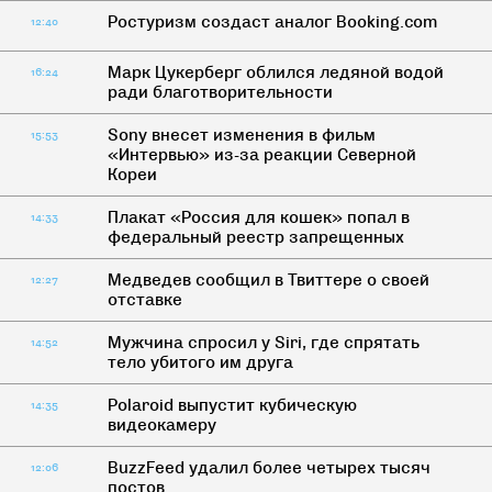
Ростуризм создаст аналог Booking.com
12:40
Марк Цукерберг облился ледяной водой
16:24
ради благотворительности
Sony внесет изменения в фильм
15:53
«Интервью» из-за реакции Северной
Кореи
Плакат «Россия для кошек» попал в
14:33
федеральный реестр запрещенных
Медведев сообщил в Твиттере о своей
12:27
отставке
Мужчина спросил у Siri, где спрятать
14:52
тело убитого им друга
Polaroid выпустит кубическую
14:35
видеокамеру
BuzzFeed удалил более четырех тысяч
12:06
постов