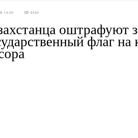
В 14:00
4430
захстанца оштрафуют з
сударственный флаг на 
сора