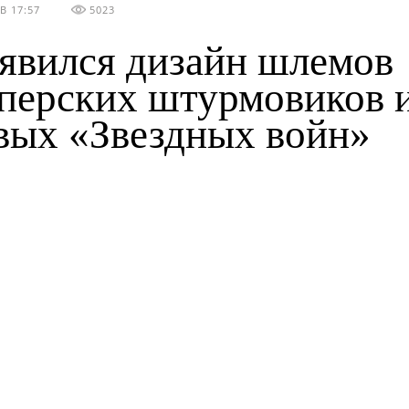
В 17:57
5023
явился дизайн шлемов
перских штурмовиков 
вых «Звездных войн»