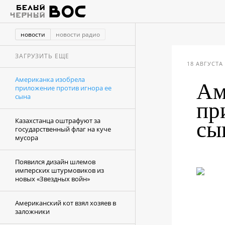
новости
новости радио
ЗАГРУЗИТЬ ЕЩЕ
18 АВГУСТА 
Американка изобрела
Ам
приложение против игнора ее
сына
пр
Казахстанца оштрафуют за
сы
государственный флаг на куче
мусора
Появился дизайн шлемов
имперских штурмовиков из
новых «Звездных войн»
Американский кот взял хозяев в
заложники