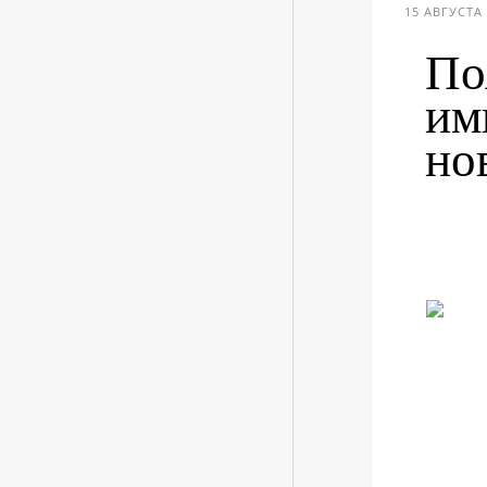
15 АВГУСТА 
По
им
но