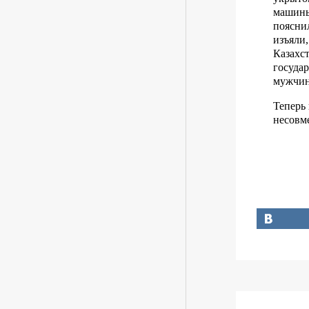
машины
поясни
изъяли,
Казахс
госуда
мужчин
Теперь 
несовм