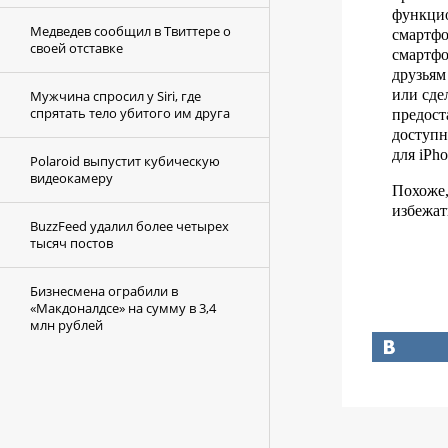
функцио
Медведев сообщил в Твиттере о
смартфо
своей отставке
смартфо
друзьям
или сде
Мужчина спросил у Siri, где
спрятать тело убитого им друга
предост
доступн
для iPho
Polaroid выпустит кубическую
видеокамеру
Похоже,
избежат
BuzzFeed удалил более четырех
тысяч постов
Бизнесмена ограбили в
«Макдоналдсе» на сумму в 3,4
млн рублей