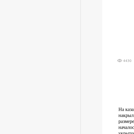
4430
На каз
накрыл
размере
началос
укрыто