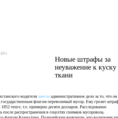
0
Новые штрафы за
неуважение к куску
ткани
ахстанского водителя
завели
административное дело за то, что он
 государственным флагом перевозимый мусор. Ему грозит штраф
 1852 тенге, т.е. примерно десяти долларов. Расследование
ь после распространения в соцсетях снимков мусоровоза,
го флагом Казахстана. Полицейские выяснили, что водителем эт