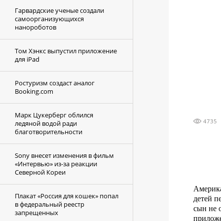
Гарвардские ученые создали
самоорганизующихся
нанороботов
Том Хэнкс выпустил приложение
для iPad
Ростуризм создаст аналог
Booking.com
Марк Цукерберг облился
4735
ледяной водой ради
благотворительности
Sony внесет изменения в фильм
«Интервью» из-за реакции
Северной Кореи
Америка
Плакат «Россия для кошек» попал
детей п
в федеральный реестр
сын не 
запрещенных
приложе