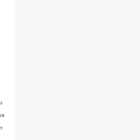
з
ся
ят
в