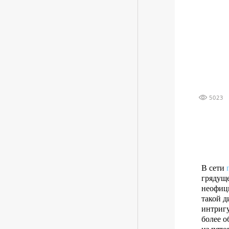
5023
В сети
грядуще
неофици
такой д
интриг
более 