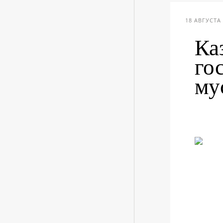
18 АВГУСТА 
Ка
го
му