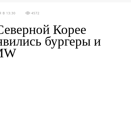
 В 13:30
4572
Северной Корее
явились бургеры и
MW