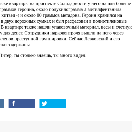
ске квартиры на проспекте Солидарности у него нашли больше
граммов героина, около полукилограмма 3-метилфентанила
 китаец») и около 80 граммов метадона. Героин хранился на
 в двух дорожных сумках и был расфасован в полиэтиленовые
 В квартире также нашли упаковочный материал, весы и счетну
 для денег. Сотрудники наркоконтроля вышли на него через
членов преступной группировки. Сейчас Левковский и его
ики задержаны.
Питер, ты столько знаешь, ты много видел!