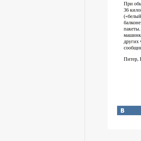
При обы
36 кило
(«белый
балконе
пакеты.
машинку
других 
сообщн
Питер, 