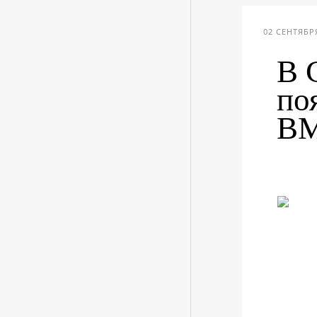
02 СЕНТЯБРЯ
В 
по
B