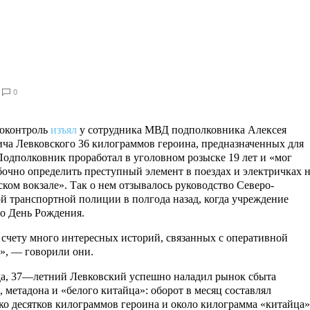
0
коконтроль
изъял
у сотрудника МВД подполковника Алексея
ча Левковского 36 килограммов героина, предназначенных для
Подполковник проработал в уголовном розыске 19 лет и «мог
очно определить преступный элемент в поездах и электричках 
ком вокзале». Так о нем отзывалось руководство Северо-
й транспортной полиции в полгода назад, когда учреждение
ло День Рождения.
 счету много интересных историй, связанных с оперативной
», — говорили они.
а, 37—летний Левковский успешно наладил рынок сбыта
, метадона и «белого китайца»: оборот в месяц составлял
ко десятков килограммов героина и около килограмма «китайца»