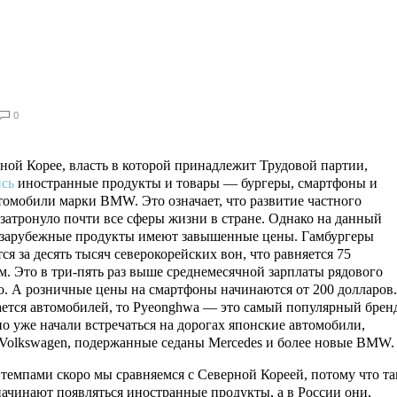
0
ной Корее, власть в которой принадлежит Трудовой партии,
сь
иностранные продукты и товары — бургеры, смартфоны и
томобили марки BMW. Это означает, что развитие частного
 затронуло почти все сферы жизни в стране. Однако на данный
зарубежные продукты имеют завышенные цены. Гамбургеры
ся за десять тысяч северокорейских вон, что равняется 75
м. Это в три-пять раз выше среднемесячной зарплаты рядового
о. А розничные цены на смартфоны начинаются от 200 долларов.
ается автомобилей, то Pyeonghwa — это самый популярный брен
но уже начали встречаться на дорогах японские автомобили,
Volkswagen, подержанные седаны Mercedes и более новые BMW.
темпами скоро мы сравняемся с Северной Кореей, потому что т
начинают появляться иностранные продукты, а в России они,