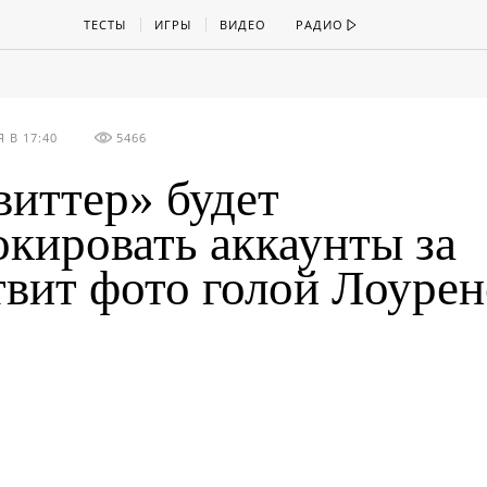
ТЕСТЫ
ИГРЫ
ВИДЕО
РАДИО
 В 17:40
5466
виттер» будет
окировать аккаунты за
твит фото голой Лоурен