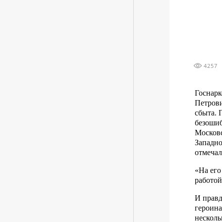
4257
Госнар
Петрови
сбыта. 
безошиб
Московс
Западно
отмеча
«На его
работой
И правд
героина
несколь