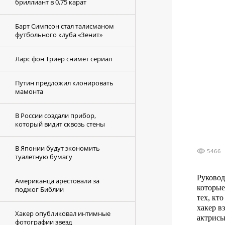
бриллиант в 0,75 карат
Барт Симпсон стал талисманом
футбольного клуба «Зенит»
Ларс фон Триер снимет сериал
Путин предложил клонировать
мамонта
В России создали прибор,
который видит сквозь стены
В Японии будут экономить
5466
туалетную бумагу
Руковод
Американца арестовали за
которые
поджог Библии
тех, кт
хакер в
Хакер опубликовал интимные
актрисы
фотографии звезд