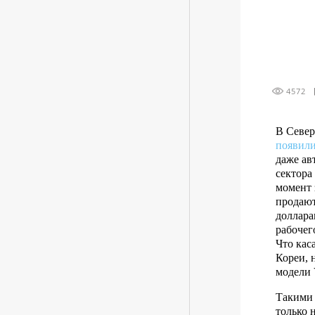
4572
В Север
появили
даже ав
сектора
момент 
продают
доллара
рабочег
Что кас
Кореи, 
модели 
Такими 
только 