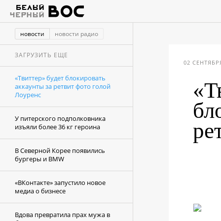
новости
новости радио
ЗАГРУЗИТЬ ЕЩЕ
02 СЕНТЯБРЯ
«Твиттер» будет блокировать
«Т
аккаунты за ретвит фото голой
Лоуренс
бл
У питерского подполковника
ре
изъяли более 36 кг героина
В Северной Корее появились
бургеры и BMW
«ВКонтакте» запустило новое
медиа о бизнесе
Вдова превратила прах мужа в