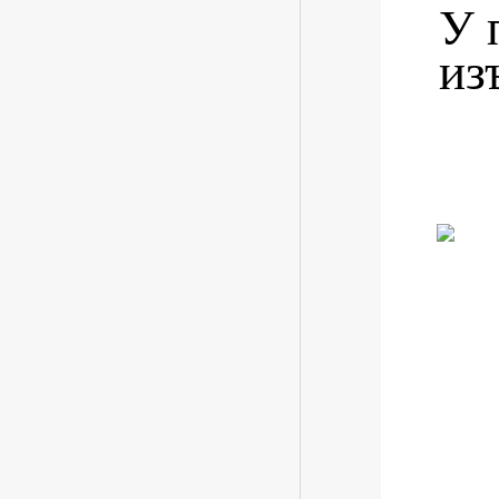
У 
из