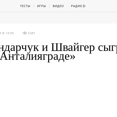
ТЕСТЫ
ИГРЫ
ВИДЕО
РАДИО
 В 13:05
5387
ндарчук и Швайгер сы
«Анталияграде»