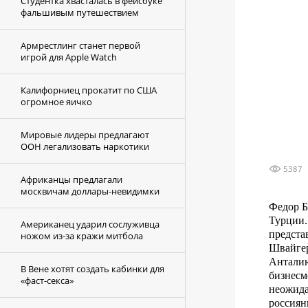
Студентка хвасталась в фейсбуке
фальшивым путешествием
Армрестлинг станет первой
игрой для Apple Watch
Калифорниец прокатит по США
огромное яичко
Мировые лидеры предлагают
ООН легализовать наркотики
5387
Африканцы предлагали
москвичам доллары-невидимки
Федор Б
Турции.
Американец ударил сослуживца
предста
ножом из-за кражи митбола
Швайгер
Анталию
В Вене хотят создать кабинки для
бизнесм
«фаст-секса»
неожида
россиян