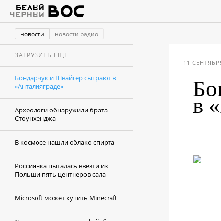
новости
новости радио
ЗАГРУЗИТЬ ЕЩЕ
11 СЕНТЯБРЯ
Бондарчук и Швайгер сыграют в
Бо
«Анталияграде»
в 
Археологи обнаружили брата
Стоунхенджа
В космосе нашли облако спирта
Россиянка пыталась ввезти из
Польши пять центнеров сала
Microsoft может купить Minecraft