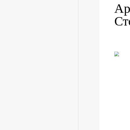
Ар
Ст