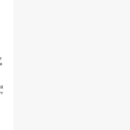
и
а
и
ый
ут