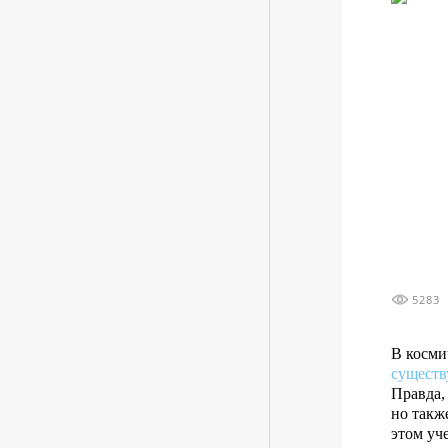
5283
В косми
существ
Правда,
но такж
этом уч