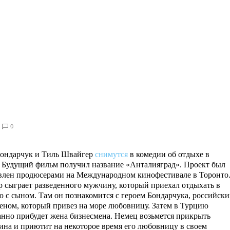
0
ондарчук и Тиль Швайгер
снимутся
в комедии об отдыхе в
 Будущий фильм получил название «Анталияград». Проект был
влен продюсерами на Международном кинофестивале в Торонто
 сыграет разведенного мужчину, который приехал отдыхать в
 с сыном. Там он познакомится с героем Бондарчука, российск
еном, который привез на море любовницу. Затем в Турцию
нно прибудет жена бизнесмена. Немец возьмется прикрыть
ина и приютит на некоторое время его любовницу в своем