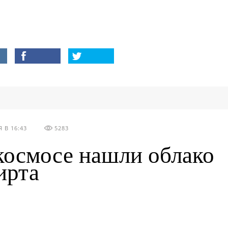
 В 16:43
5283
космосе нашли облако
ирта