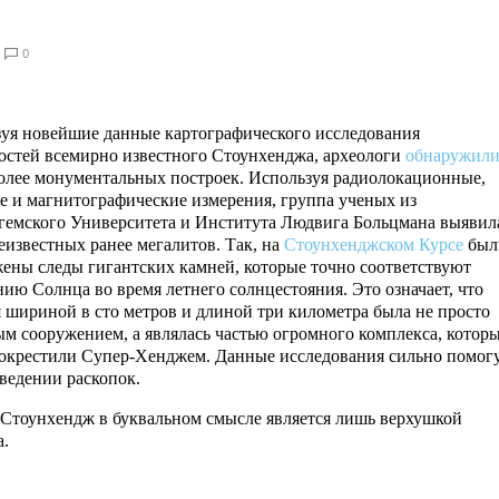
0
уя новейшие данные картографического исследования
остей всемирно известного Стоунхенджа, археологи
обнаружил
олее монументальных построек. Используя радиолокационные,
е и магнитографические измерения, группа ученых из
емского Университета и Института Людвига Больцмана выявил
еизвестных ранее мегалитов. Так, на
Стоунхенджском Курсе
был
ены следы гигантских камней, которые точно соответствуют
ию Солнца во время летнего солнцестояния. Это означает, что
 шириной в сто метров и длиной три километра была не просто
м сооружением, а являлась частью огромного комплекса, котор
окрестили Супер-Хенджем. Данные исследования сильно помог
ведении раскопок.
 Стоунхендж в буквальном смысле является лишь верхушкой
а.