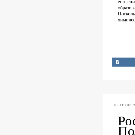
есть сп
образов
Посколь
химичес
10 СЕНТЯБРЯ
Ро
По