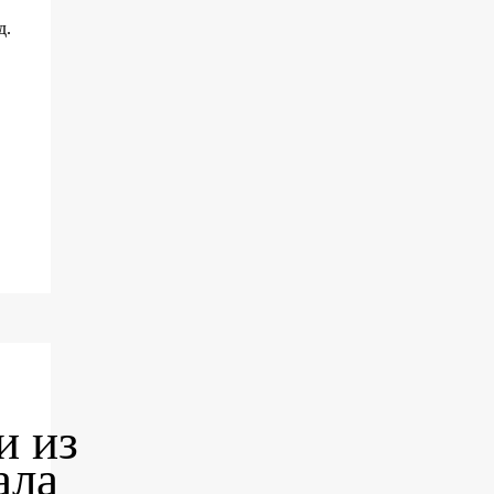
д.
и из
ала