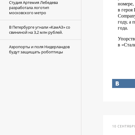
Студия Артемия Лебедева
номере,
разработала логотип
в героя
московского метро
Company
году, а
В Петербурге угнали «КамАЗ» со
года.
свининой на 3,2 млн рублей.
Упорств
в «Стал
Аэропорты и поля Нидерландов
будут защищать робоптицы
10 СЕНТЯБРЯ