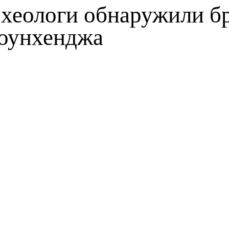
хеологи обнаружили б
оунхенджа