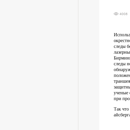
4008
Использ
окрестн
следы б
лазерны
Бирминг
следы н
обнаруж
положен
траншея
защитны
ученые 
при про
Так что
айсберг