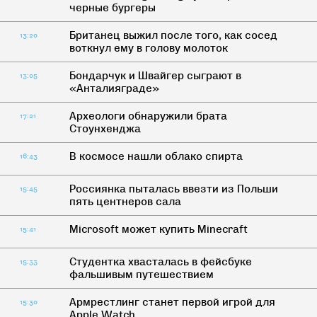
черные бургеры
Британец выжил после того, как сосед
13:20
воткнул ему в голову молоток
Бондарчук и Швайгер сыграют в
13:05
«Анталияграде»
Археологи обнаружили брата
17:21
Стоунхенджа
В космосе нашли облако спирта
16:43
Россиянка пыталась ввезти из Польши
15:45
пять центнеров сала
Microsoft может купить Minecraft
15:41
Студентка хвасталась в фейсбуке
15:33
фальшивым путешествием
Армрестлинг станет первой игрой для
15:30
Apple Watch