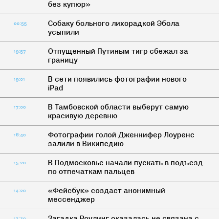
без купюр»
Собаку больного лихорадкой Эбола
00:55
усыпили
Отпущенный Путиным тигр сбежал за
19:57
границу
В сети появились фотографии нового
19:01
iPad
В Тамбовской области выберут самую
17:00
красивую деревню
Фотографии голой Дженнифер Лоуренс
16:40
залили в Википедию
В Подмосковье начали пускать в подъезд
15:20
по отпечаткам пальцев
«Фейсбук» создаст анонимный
14:20
мессенджер
Загадка Роулинг оказалась не связана с
13:30