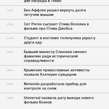
две награды в Токио
Бен Аффлек решил вернуть долги
12:50
летучим мышам
Сет Роген сыграет Стива Возняка в
01:35
фильме про Стива Джобса
Студент в костюме телепузика украл у
22:26
друга еду
Бывший министр Слюняев сменил
19:50
фамилию ради исторической
справедливости
Крымские православные активисты
16:04
назвали Хэллоуин суицидом
Nintendo разработала прибор для
14:40
контроля за сном
Universal назвала дату выхода нового
13:50
фильма Коэнов