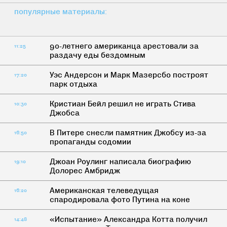
популярные материалы:
90-летнего американца арестовали за
11:25
раздачу еды бездомным
Уэс Андерсон и Марк Мазерсбо построят
17:20
парк отдыха
Кристиан Бейл решил не играть Стива
10:30
Джобса
В Питере снесли памятник Джобсу из-за
16:50
пропаганды содомии
Джоан Роулинг написала биографию
19:10
Долорес Амбридж
Американская телеведущая
16:20
спародировала фото Путина на коне
«Испытание» Александра Котта получил
14:48