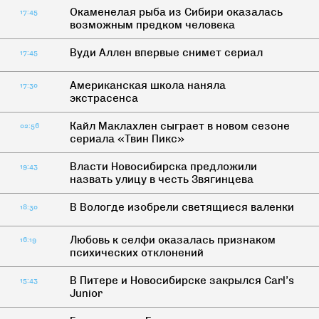
Окаменелая рыба из Сибири оказалась
17:45
возможным предком человека
Вуди Аллен впервые снимет сериал
17:45
Американская школа наняла
17:30
экстрасенса
Кайл Маклахлен сыграет в новом сезоне
02:56
сериала «Твин Пикс»
Власти Новосибирска предложили
19:43
назвать улицу в честь Звягинцева
В Вологде изобрели светящиеся валенки
18:30
Любовь к селфи оказалась признаком
16:19
психических отклонений
В Питере и Новосибирске закрылся Carl’s
15:43
Junior