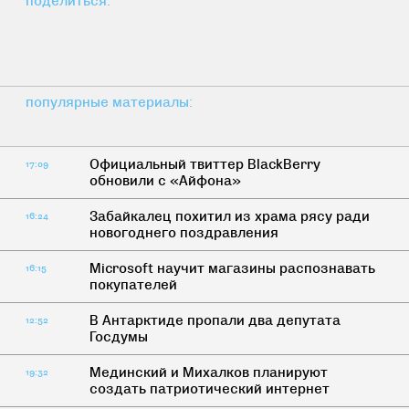
поделиться:
популярные материалы:
Официальный твиттер BlackBerry
17:09
обновили с «Айфона»
Забайкалец похитил из храма рясу ради
16:24
новогоднего поздравления
Microsoft научит магазины распознавать
16:15
покупателей
В Антарктиде пропали два депутата
12:52
Госдумы
Мединский и Михалков планируют
19:32
создать патриотический интернет