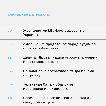
популярные материалы:
Журналисток LifeNews выдворят с
15:50
Украины
Американка предстанет перед судом за
13:50
порно в библиотеке
Депутат Яровая нашла угрозу в изучении
13:33
иностранных языков
Пенсионерка потратила четыре пенсии
19:29
на гречку
Телеканал Canal+ объяснил
18:20
исчезновение единорогов
Сломавшего клюв пингвина спасли от
17:52
голодной смерти