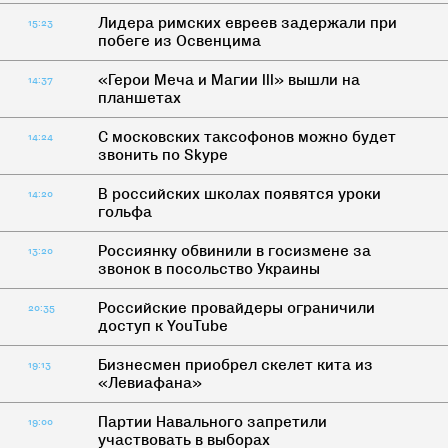
Лидера римских евреев задержали при
15:23
побеге из Освенцима
«Герои Меча и Магии III» вышли на
14:37
планшетах
С московских таксофонов можно будет
14:24
звонить по Skype
В российских школах появятся уроки
14:20
гольфа
Россиянку обвинили в госизмене за
13:20
звонок в посольство Украины
Российские провайдеры ограничили
20:35
доступ к YouTube
Бизнесмен приобрел скелет кита из
19:13
«Левиафана»
Партии Навального запретили
19:00
участвовать в выборах