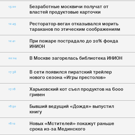
Безработные москвичи получат от
13:20
властей продуктовые карточки
Ресторатор-веган отказывался морить
12:45
тараканов по этическим соображениям
При пожаре пострадало до 20% фонда
12:41
ИНИОН
В Москве загорелась библиотека ИНИОН
02:04
В сети появился пиратский трейлер
17:38
нового сезона «Игры престолов»
Харьковский кот съел продуктов на 6000
17:16
гривен
Бывший ведущий «Дождя» выпустил
16:50
книгу
Новых «Мстителей» покажут раньше
16:12
срока из-за Мединского