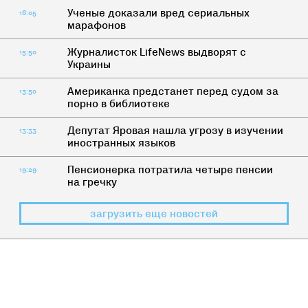
Ученые доказали вред сериальных
16:05
марафонов
Журналисток LifeNews выдворят с
15:50
Украины
Американка предстанет перед судом за
13:50
порно в библиотеке
Депутат Яровая нашла угрозу в изучении
13:33
иностранных языков
Пенсионерка потратила четыре пенсии
19:29
на гречку
загрузить еще новостей
НАСТОЯЩЕЕ
Можно ли бить женщин?