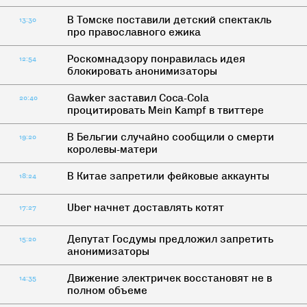
В Томске поставили детский спектакль
13:30
про православного ежика
Роскомнадзору понравилась идея
12:54
блокировать анонимизаторы
Gawker заставил Coca-Cola
20:40
процитировать Mein Kampf в твиттере
В Бельгии случайно сообщили о смерти
19:20
королевы-матери
В Китае запретили фейковые аккаунты
18:24
Uber начнет доставлять котят
17:27
Депутат Госдумы предложил запретить
15:20
анонимизаторы
Движение электричек восстановят не в
14:35
полном объеме