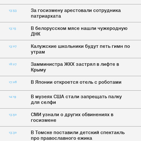
За госизмену арестовали сотрудника
13:53
патриархата
В белорусском мясе нашли чужеродную
13:15
ДНК
Калужские школьники будут петь гимн по
13:07
утрам
Замминистра ЖКХ застрял в лифте в
18:27
Крыму
В Японии откроется отель с роботами
17:06
В музеях США стали запрещать палку
14:19
для селфи
СМИ узнали о других обвинениях в
13:50
госизмене
В Томске поставили детский спектакль
13:30
про православного ежика