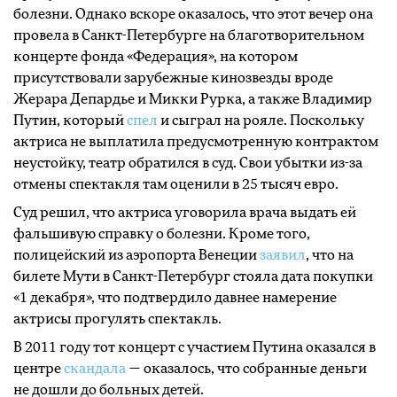
болезни. Однако вскоре оказалось, что этот вечер она
провела в Санкт-Петербурге на благотворительном
концерте фонда «Федерация», на котором
присутствовали зарубежные кинозвезды вроде
Жерара Депардье и Микки Рурка, а также Владимир
Путин, который
спел
и сыграл на рояле. Поскольку
актриса не выплатила предусмотренную контрактом
неустойку, театр обратился в суд. Свои убытки из-за
отмены спектакля там оценили в 25 тысяч евро.
Суд решил, что актриса уговорила врача выдать ей
фальшивую справку о болезни. Кроме того,
полицейский из аэропорта Венеции
заявил
, что на
билете Мути в Санкт-Петербург стояла дата покупки
«1 декабря», что подтвердило давнее намерение
актрисы прогулять спектакль.
В 2011 году тот концерт с участием Путина оказался в
центре
скандала
— оказалось, что собранные деньги
не дошли до больных детей.