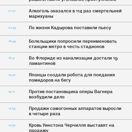
Алкоголь оказался в 114 раз смертельней
21:00
марихуаны
По жизни Кадырова поставили пьесу
20:53
Болельщики попросили переименовать
18:49
станции метро в честь стадионов
Во Флориде из канализации достали 19
18:41
ламантинов
Японцы создали робота для поедания
15:47
помидоров на бегу
Против постановщика оперы Вагнера
15:12
возбудили дело
Продажи самогонных аппаратов выросли
14:53
в четыре раза
Кровь Уинстона Черчилля выставят на
14:50
продажу