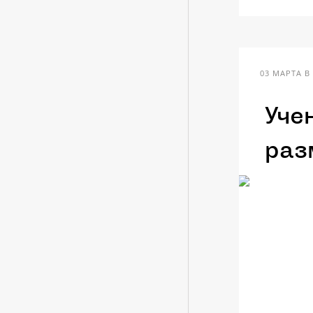
03 МАРТА В 
Уче
раз