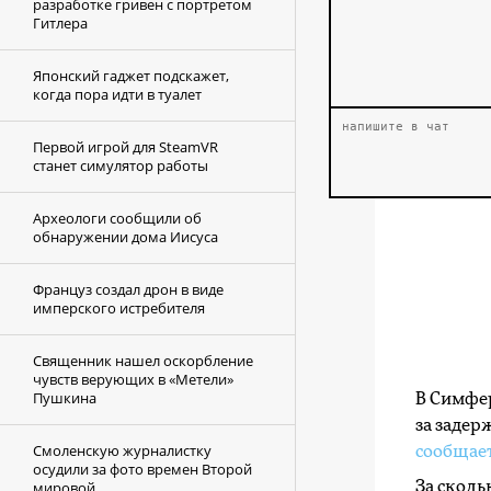
разработке гривен с портретом
Гитлера
Японский гаджет подскажет,
когда пора идти в туалет
Первой игрой для SteamVR
станет симулятор работы
Археологи сообщили об
обнаружении дома Иисуса
Француз создал дрон в виде
имперского истребителя
Cвященник нашел оскорбление
чувств верующих в «Метели»
Пушкина
В Симфер
за задер
Смоленскую журналистку
сообщае
осудили за фото времен Второй
мировой
За сколь