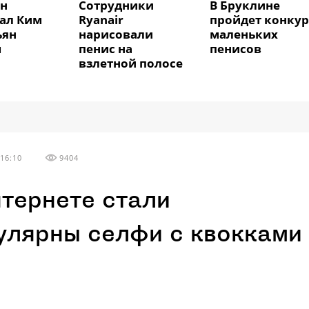
ин
Сотрудники
В Бруклине
ал Ким
Ryanair
пройдет конкур
ьян
нарисовали
маленьких
м
пенис на
пенисов
взлетной полосе
16:10
9404
нтернете стали
улярны селфи с квокками