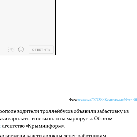
ОТВЕТИТЬ
Processing
dropped
files...
Фото:
страница ГУП РК «Крымтроллейбус» «В
ополе водители троллейбусов объявили забастовку из-
жки зарплаты и не вышли на маршруты. Об этом
т
агентство «Крыминформ».
ко времени власти должны денег работникам