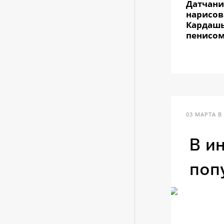
Датчан
нарисов
Кардаш
пенисо
03 МАРТА В 
В и
поп