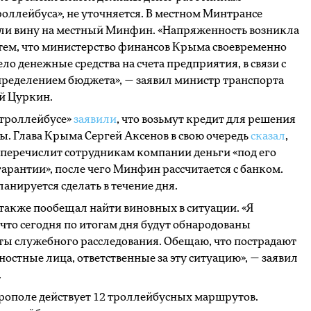
ллейбуса», не уточняется. В местном Минтрансе
ли вину на местный Минфин. «Напряженность возникла
с тем, что министерство финансов Крыма своевременно
ело денежные средства на счета предприятия, в связи с
ределением бюджета», — заявил министр транспорта
й Цуркин.
троллейбусе»
заявили
, что возьмут кредит для решения
. Глава Крыма Сергей Аксенов в свою очередь
сказал
,
 перечислит сотрудникам компании деньги «под его
арантии», после чего Минфин рассчитается с банком.
планируется сделать в течение дня.
также пообещал найти виновных в ситуации. «Я
что сегодня по итогам дня будут обнародованы
ты служебного расследования. Обещаю, что пострадают
ностные лица, ответственные за эту ситуацию», — заявил
.
рополе действует 12 троллейбусных маршрутов.