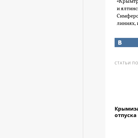
«Крымтр
и ялтин
Симфероп
линиях, 
СТАТЬИ ПО
Крымиз
отпуска