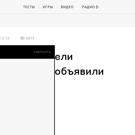
ТЕСТЫ
ИГРЫ
ВИДЕО
РАДИО
12:33
4873
СВЕРНУТЬ
рыму водители
ллейбусов объявили
астовку