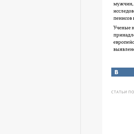
мужчин, 
исследов
пенисов в
Ученые н
принадле
европейс
выявлено
СТАТЬИ ПО