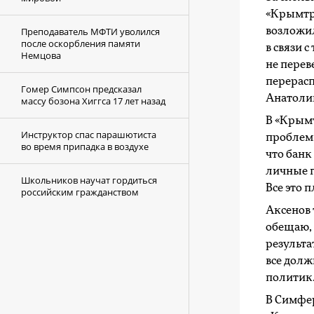
«Крымтро
Преподаватель МФТИ уволился
возложи
после оскорбления памяти
в связи 
Немцова
не перев
перерасп
Гомер Симпсон предсказал
Анатоли
массу бозона Хиггса 17 лет назад
В «Крым
Инструктор спас парашютиста
проблемы
во время припадка в воздухе
что банк
личные г
Школьников научат гордиться
Все это 
российским гражданством
Аксенов 
обещаю, 
результа
все долж
политик
В Симфе