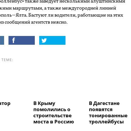
оллейбус» также заведует несколькими алуштинскими
скими маршрутами, а также междугородней линией
оль—Ялта. Бастуют ли водители, работающие на этих
из сообщений агентств неясно.
 ТЕМЕ:
атор
В Крыму
В Дагестане
помолились о
появятся
строительстве
тонированные
моста в Россию
троллейбусы