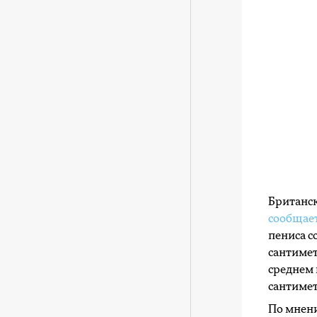
Британск
сообщае
пениса с
сантимет
среднем 
сантимет
По мнен