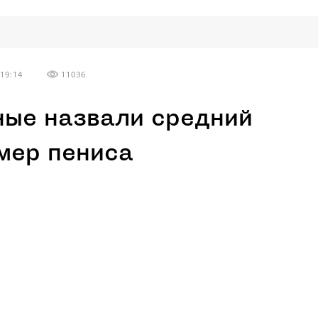
19:14
11036
ные назвали средний
мер пениса