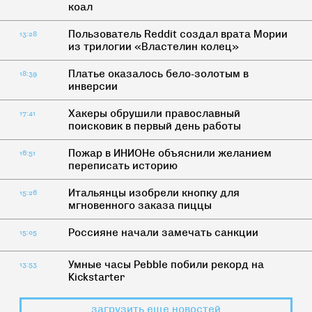
коал
Пользователь Reddit создал врата Мории
13:28
из трилогии «Властелин колец»
Платье оказалось бело-золотым в
18:39
инверсии
Хакеры обрушили православный
17:41
поисковик в первый день работы
Пожар в ИНИОНе объяснили желанием
16:51
переписать историю
Итальянцы изобрели кнопку для
15:26
мгновенного заказа пиццы
Россияне начали замечать санкции
15:05
Умные часы Pebble побили рекорд на
13:53
Kickstarter
загрузить еще новостей