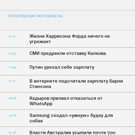
популярные материалы:
Жизни Харрисона Форда ничего не
14:14
угрожает
СМИ предрекли отставку Капкова
13:55
Путин урезал себе зарплату
12:59
В интернете подсчитали зарплату Барни
17:17
Стинсона
Кадыров призвал отказаться от
16:56
WhatsApp
Samsung создал «умную» будку для
15:08
собак
Власти Австралии усыпили почти 700
13:36