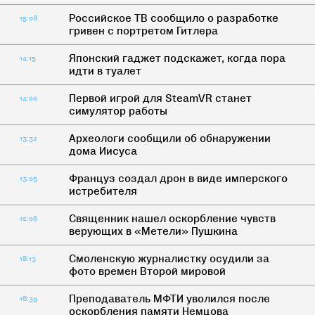
Российское ТВ сообщило о разработке
15:08
гривен с портретом Гитлера
Японский гаджет подскажет, когда пора
14:15
идти в туалет
Первой игрой для SteamVR станет
14:00
симулятор работы
Археологи сообщили об обнаружении
13:32
дома Иисуса
Француз создал дрон в виде имперского
13:05
истребителя
Cвященник нашел оскорбление чувств
12:08
верующих в «Метели» Пушкина
Смоленскую журналистку осудили за
18:13
фото времен Второй мировой
Преподаватель МФТИ уволился после
16:39
оскорбления памяти Немцова