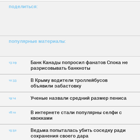
поделиться:
популярные материалы:
Банк Канады попросил фанатов Спока не
13:29
разрисовывать банкноты
В Крыму водители троллейбусов
12:33
объявили забастовку
Ученые назвали средний размер пениса
19:14
В интернете стали популярны селфи с
16:10
квокками
Ведьма попыталась убить соседку ради
15:52
сохранения своего дара