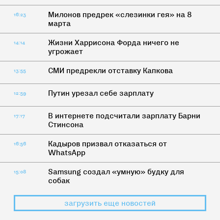
Милонов предрек «слезинки гея» на 8
16:23
марта
Жизни Харрисона Форда ничего не
14:14
угрожает
СМИ предрекли отставку Капкова
13:55
Путин урезал себе зарплату
12:59
В интернете подсчитали зарплату Барни
17:17
Стинсона
Кадыров призвал отказаться от
16:56
WhatsApp
Samsung создал «умную» будку для
15:08
собак
загрузить еще новостей