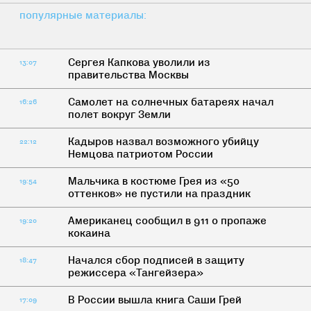
популярные материалы:
Сергея Капкова уволили из
13:07
правительства Москвы
Самолет на солнечных батареях начал
16:26
полет вокруг Земли
Кадыров назвал возможного убийцу
22:12
Немцова патриотом России
Мальчика в костюме Грея из «50
19:54
оттенков» не пустили на праздник
Американец сообщил в 911 о пропаже
19:20
кокаина
Начался сбор подписей в защиту
18:47
режиссера «Тангейзера»
В России вышла книга Саши Грей
17:09