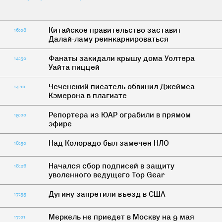
Китайское правительство заставит
16:08
Далай-ламу реинкарнироваться
Фанаты закидали крышу дома Уолтера
14:50
Уайта пиццей
Чеченский писатель обвинил Джеймса
14:10
Кэмерона в плагиате
Репортера из ЮАР ограбили в прямом
19:00
эфире
Над Колорадо был замечен НЛО
18:50
Начался сбор подписей в защиту
18:26
уволенного ведущего Top Gear
Дугину запретили въезд в США
17:35
Меркель не приедет в Москву на 9 мая
17:01