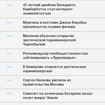
16-летний двойник Бенедикта
17:13
Камбербэтча стал интернет-
знаменитостью
Мужчина в костюме Джека Воробья
17:00
проникнул на съемки фильма
Милонов объяснил открытие
14:42
эротической парикмахерской
Чернобылем
Роскомнадзор пообещал полностью
14:10
заблокировать «Луркоморье»
В Кемерове откроется эротическая
13:40
парикмахерская
Сергея Капкова уволили из
13:07
правительства Москвы
Самолет на солнечных батареях начал
16:26
полет вокруг Земли