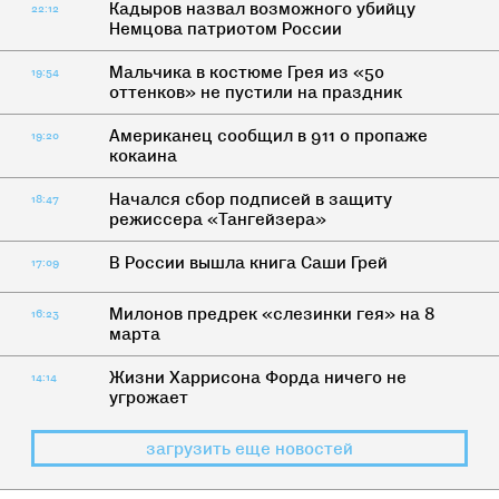
Кадыров назвал возможного убийцу
22:12
Немцова патриотом России
Мальчика в костюме Грея из «50
19:54
оттенков» не пустили на праздник
Американец сообщил в 911 о пропаже
19:20
кокаина
Начался сбор подписей в защиту
18:47
режиссера «Тангейзера»
В России вышла книга Саши Грей
17:09
Милонов предрек «слезинки гея» на 8
16:23
марта
Жизни Харрисона Форда ничего не
14:14
угрожает
загрузить еще новостей