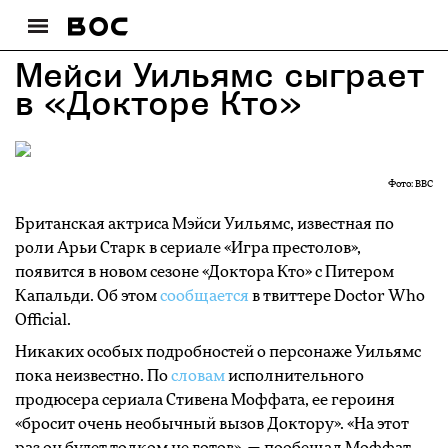
Мейси Уильямс сыграет
в «Докторе Кто»
Фото: BBC
Британская актриса Мэйси Уильямс, известная по
роли Арьи Старк в сериале «Игра престолов»,
появится в новом сезоне «Доктора Кто» с Питером
Капальди. Об этом
сообщается
в твиттере Doctor Who
Official.
Никаких особых подробностей о персонаже Уильямс
пока неизвестно. По
словам
исполнительного
продюсера сериала Стивена Моффата, ее героиня
«бросит очень необычный вызов Доктору». «На этот