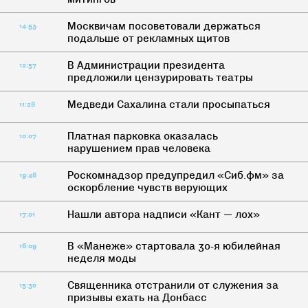
Москвичам посоветовали держаться
14:53
подальше от рекламных щитов
В Администрации президента
12:57
предложили цензурировать театры
Медведи Сахалина стали просыпаться
11:28
Платная парковка оказалась
10:07
нарушением прав человека
Роскомнадзор предупредил «Сиб.фм» за
19:48
оскорбление чувств верующих
Нашли автора надписи «Кант — лох»
17:01
В «Манеже» стартовала 30-я юбилейная
16:09
неделя моды
Священника отстранили от служения за
15:30
призывы ехать на Донбасс