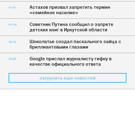
Астахов призвал запретить термин
14:47
«семейное насилие»
Советник Путина сообщил о запрете
20:09
детских книг в Иркутской области
Шоколатье создал пасхального зайца с
19:25
бриллиантовыми глазами
Google прислал журналисту гифку в
18:58
качестве официального ответа
загрузить еще новостей
ДАЛЬ
>
ВОСКРЕСНАЯ БИБЛИОТЕКА
Воскресная библиотека:
Государство как насильник