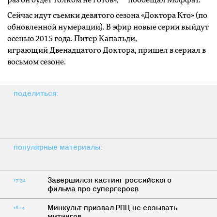
раз он будет толком не готов», — пообещал Моффат.
Сейчас идут съемки девятого сезона «Доктора Кто» (по
обновленной нумерации). В эфир новые серии выйдут
осенью 2015 года. Питер Капальди,
играющий Двенадцатого Доктора, пришел в сериал в
восьмом сезоне.
поделиться:
популярные материалы:
Завершился кастинг российского
17:34
фильма про супергероев
Минкульт призвал РПЦ не созывать
16:14
митингов