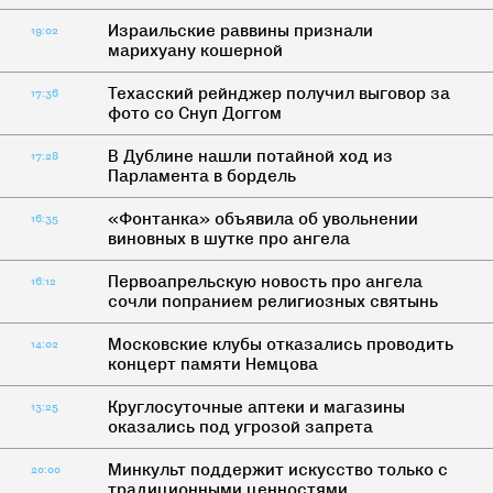
Израильские раввины признали
19:02
марихуану кошерной
Техасский рейнджер получил выговор за
17:36
фото со Снуп Доггом
В Дублине нашли потайной ход из
17:28
Парламента в бордель
«Фонтанка» объявила об увольнении
16:35
виновных в шутке про ангела
Первоапрельскую новость про ангела
16:12
сочли попранием религиозных святынь
Московские клубы отказались проводить
14:02
концерт памяти Немцова
Круглосуточные аптеки и магазины
13:25
оказались под угрозой запрета
Минкульт поддержит искусство только с
20:00
традиционными ценностями