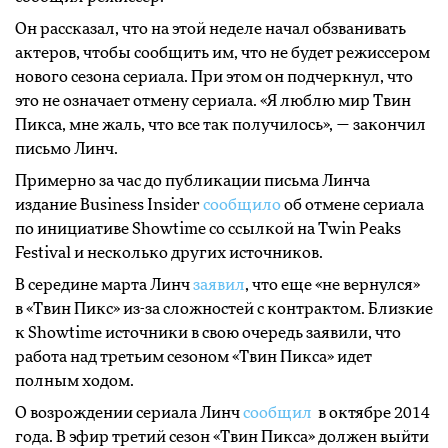
Он рассказал, что на этой неделе начал обзванивать
актеров, чтобы сообщить им, что не будет режиссером
нового сезона сериала. При этом он подчеркнул, что
это не означает отмену сериала. «Я люблю мир Твин
Пикса, мне жаль, что все так получилось», — закончил
письмо Линч.
Примерно за час до публикации письма Линча
издание Business Insider
сообщило
об отмене сериала
по инициативе Showtime со ссылкой на Twin Peaks
Festival и несколько других источников.
В середине марта Линч
заявил
, что еще «не вернулся»
в «Твин Пикс» из-за сложностей с контрактом. Близкие
к Showtime источники в свою очередь заявили, что
работа над третьим сезоном «Твин Пикса» идет
полным ходом.
О возрождении сериала Линч
сообщил
в октябре 2014
года. В эфир третий сезон «Твин Пикса» должен выйти