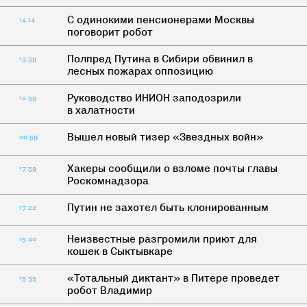
C одинокими пенсионерами Москвы
14:14
поговорит робот
Полпред Путина в Сибири обвинил в
13:39
лесных пожарах оппозицию
Руководство ИНИОН заподозрили
12:59
в халатности
Вышел новый тизер «Звездных войн»
00:59
Хакеры сообщили о взломе почты главы
17:59
Роскомнадзора
Путин не захотел быть клонированным
17:22
Неизвестные разгромили приют для
15:40
кошек в Сыктывкаре
«Тотальный диктант» в Питере проведет
15:35
робот Владимир