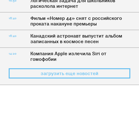
Логическая задача для школьников
16:50
расколола интернет
Фильм «Номер 44» снят с российского
16:40
проката накануне премьеры
Канадский астронавт выпустит альбом
16:40
записанных в космосе песен
Компания Apple излечила Siri от
14:20
гомофобии
загрузить еще новостей
БЛОГ О ПОСТЕ
>
КАК ЖИТЬ
Постом и молитвой: Христос
воскрес, а ты?