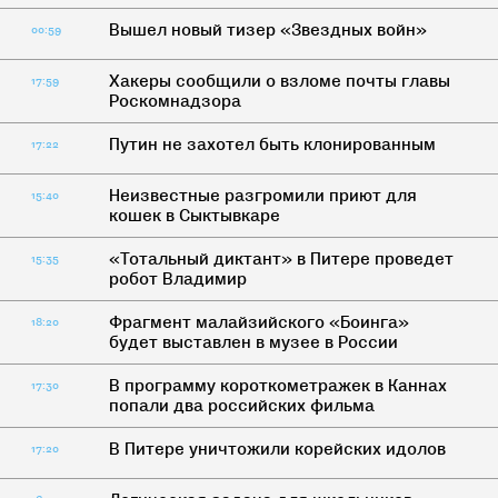
Вышел новый тизер «Звездных войн»
00:59
Хакеры сообщили о взломе почты главы
17:59
Роскомнадзора
Путин не захотел быть клонированным
17:22
Неизвестные разгромили приют для
15:40
кошек в Сыктывкаре
«Тотальный диктант» в Питере проведет
15:35
робот Владимир
Фрагмент малайзийского «Боинга»
18:20
будет выставлен в музее в России
В программу короткометражек в Каннах
17:30
попали два российских фильма
В Питере уничтожили корейских идолов
17:20