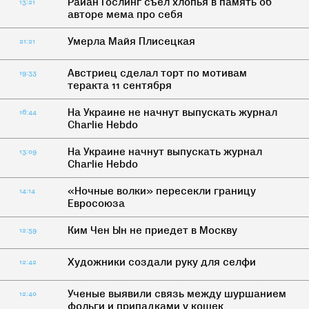
Райан Гослинг съел хлопья в память об
13:21
авторе мема про себя
Умерла Майя Плисецкая
21:21
Австриец сделал торт по мотивам
19:33
теракта 11 сентября
На Украине не начнут выпускать журнал
16:44
Charlie Hebdo
На Украине начнут выпускать журнал
13:09
Charlie Hebdo
«Ночные волки» пересекли границу
14:14
Евросоюза
Ким Чен Ын не приедет в Москву
12:59
Художники создали руку для селфи
12:42
Ученые выявили связь между шуршанием
12:40
фольги и припадками у кошек