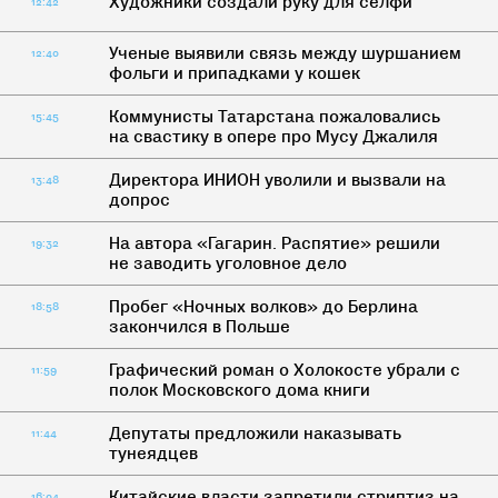
Художники создали руку для селфи
12:42
Ученые выявили связь между шуршанием
12:40
фольги и припадками у кошек
Коммунисты Татарстана пожаловались
15:45
на свастику в опере про Мусу Джалиля
Директора ИНИОН уволили и вызвали на
13:48
допрос
На автора «Гагарин. Распятие» решили
19:32
не заводить уголовное дело
Пробег «Ночных волков» до Берлина
18:58
закончился в Польше
Графический роман о Холокосте убрали с
11:59
полок Московского дома книги
Депутаты предложили наказывать
11:44
тунеядцев
Китайские власти запретили стриптиз на
16:04