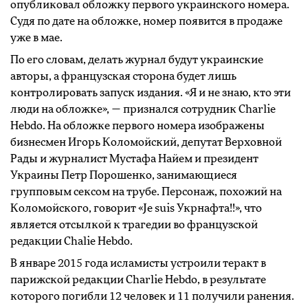
опубликовал обложку первого украинского номера.
Судя по дате на обложке, номер появится в продаже
уже в мае.
По его словам, делать журнал будут украинские
авторы, а французская сторона будет лишь
контролировать запуск издания. «Я и не знаю, кто эти
люди на обложке», — признался сотрудник Charlie
Hebdo. На обложке первого номера изображены
бизнесмен Игорь Коломойский, депутат Верховной
Рады и журналист Мустафа Найем и президент
Украины Петр Порошенко, занимающиеся
групповым сексом на трубе. Персонаж, похожий на
Коломойского, говорит «Je suis Укрнафта!!», что
является отсылкой к трагедии во французской
редакции Chalie Hebdo.
В январе 2015 года исламисты устроили теракт в
парижской редакции Charlie Hebdo, в результате
которого погибли 12 человек и 11 получили ранения.