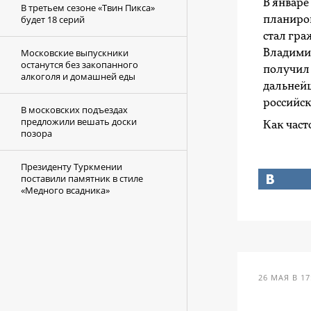
В январе
В третьем сезоне «Твин Пикса»
будет 18 серий
планиров
стал гра
Московские выпускники
Владимир
останутся без закопанного
получил 
алкоголя и домашней еды
дальней
российск
В московских подъездах
предложили вешать доски
Как част
позора
Президенту Туркмении
поставили памятник в стиле
«Медного всадника»
26 МАЯ В 17