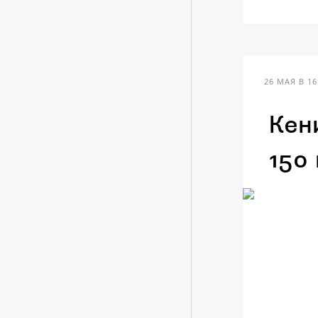
26 МАЯ В 16
Кен
150