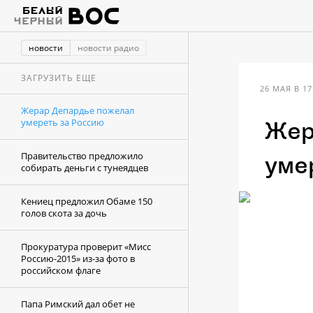
новости
новости радио
ЗАГРУЗИТЬ ЕЩЕ
26 МАЯ В 17
Жерар Депардье пожелал
умереть за Россию
Жер
Правительство предложило
уме
собирать деньги с тунеядцев
Кениец предложил Обаме 150
голов скота за дочь
Прокуратура проверит «Мисс
Россию-2015» из-за фото в
российском флаге
Папа Римский дал обет не