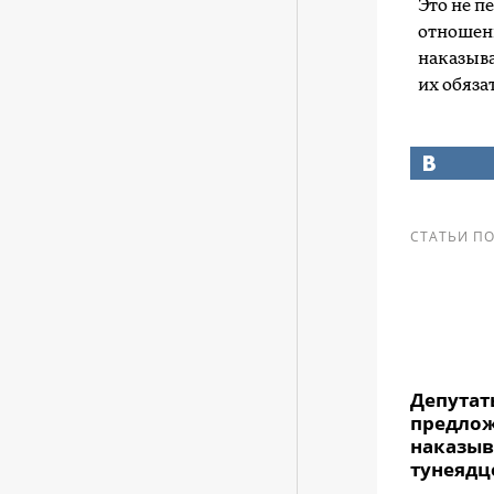
Это не п
отношен
наказыва
их обяза
СТАТЬИ ПО
Депутат
предло
наказыв
тунеядц