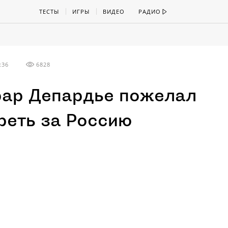
ТЕСТЫ
ИГРЫ
ВИДЕО
РАДИО
:36
6828
ар Депардье пожелал
реть за Россию