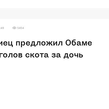
:49
5454
иец предложил Обаме
 голов скота за дочь