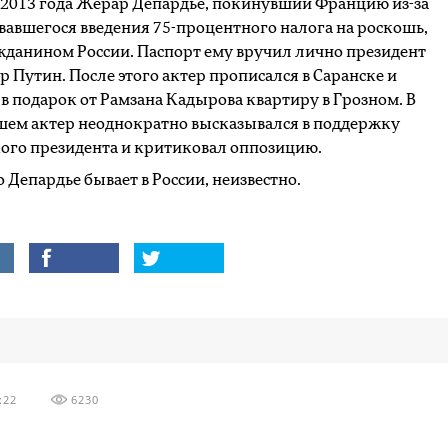
 2013 года Жерар Депардье, покинувший Францию из-за
авшегося введения 75-процентного налога на роскошь,
жданином России. Паспорт ему вручил лично президент
 Путин. После этого актер прописался в Саранске и
в подарок от Рамзана Кадырова квартиру в Грозном. В
шем актер неоднократно высказывался в поддержку
ого президента и критиковал оппозицию.
о Депардье бывает в России, неизвестно.
:22
6230