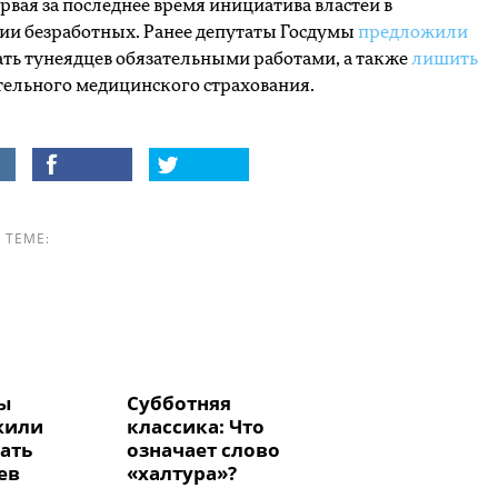
ервая за последнее время инициатива властей в
ии безработных. Ранее депутаты Госдумы
предложили
ть тунеядцев обязательными работами, а также
лишить
тельного медицинского страхования.
 ТЕМЕ:
ы
Субботняя
жили
классика: Что
ать
означает слово
ев
«халтура»?