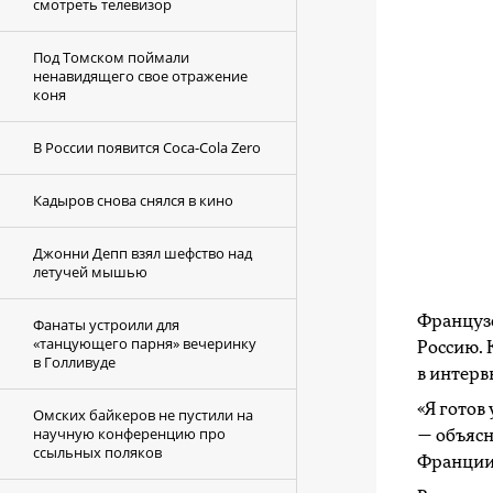
смотреть телевизор
Под Томском поймали
ненавидящего свое отражение
коня
В России появится Coca-Cola Zero
Кадыров снова снялся в кино
Джонни Депп взял шефство над
летучей мышью
Французс
Фанаты устроили для
«танцующего парня» вечеринку
Россию.
в Голливуде
в интервь
«Я готов
Омских байкеров не пустили на
научную конференцию про
— объясн
ссыльных поляков
Франции