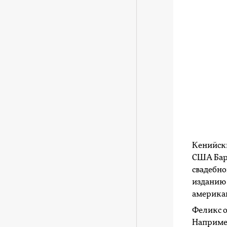
Кенийск
США Бара
свадебно
изданию 
американ
Феликс о
Например