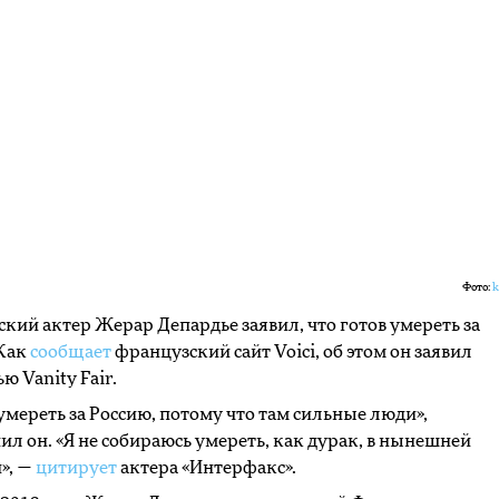
Фото:
k
кий актер Жерар Депардье заявил, что готов умереть за
 Как
сообщает
французский сайт Voici, об этом он заявил
ю Vanity Fair.
 умереть за Россию, потому что там сильные люди»,
ил он. «Я не собираюсь умереть, как дурак, в нынешней
», —
цитирует
актера «Интерфакс».