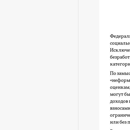
Федераль
социальн
Исключе
безработ
категори
По замыс
«неформа
оценкам,
могут бы
доходов 
взносами
ограниче
или без 