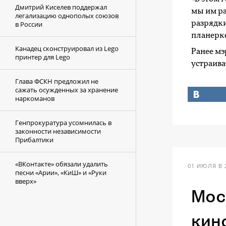
Дмитрий Киселев поддержал
мы им ра
легализацию однополых союзов
разрядки
в России
планерк
Канадец сконструировал из Lego
Ранее м
принтер для Lego
устраива
Глава ФСКН предложил не
сажать осужденных за хранение
наркоманов
Генпрокуратура усомнилась в
законности независимости
Прибалтики
«ВКонтакте» обязали удалить
01 ИЮЛЯ В 
песни «Арии», «КиШ» и «Руки
вверх»
Мос
кин