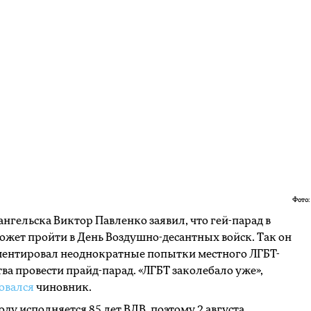
Фото:
нгельска Виктор Павленко заявил, что гей-парад в
ожет пройти в День Воздушно-десантных войск. Так он
ентировал неоднократные попытки местного ЛГБТ-
ва провести прайд-парад. «ЛГБТ заколебало уже»,
овался
чиновник.
году исполняется 85 лет ВДВ, поэтому 2 августа