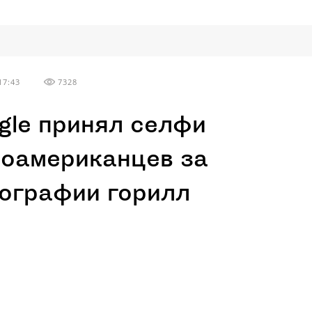
17:43
7328
gle принял селфи
оамериканцев за
ографии горилл