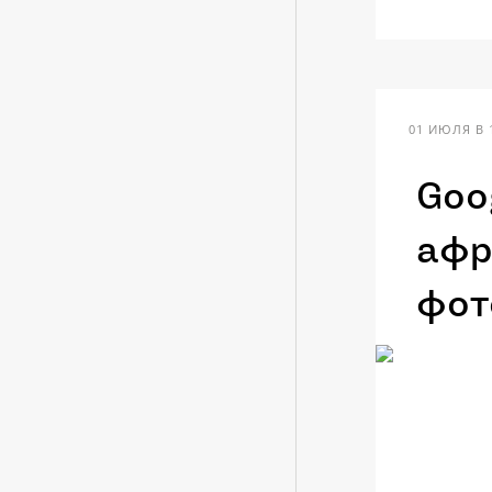
01 ИЮЛЯ В 
Goo
афр
фот