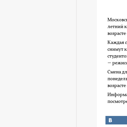
Московс
летний к
возрасте 
Каждая с
снимут 
студенто
— режисс
Смена для
понедель
возрасте 
Информац
посмотр