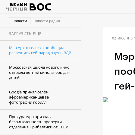
новости
новости радио
ЗАГРУЗИТЬ ЕЩЕ
02 ИЮЛЯ В 
Мэр Архангельска пообещал
разрешить гей-парад в день ВДВ
Мэр
Московская школа нового кино
поо
открыла летний кинолагерь для
детей
гей
Google принял селфи
афроамериканцев за
фотографии горилл
Прокуратура признала
бессмысленность проверки
отделения Прибалтики от СССР