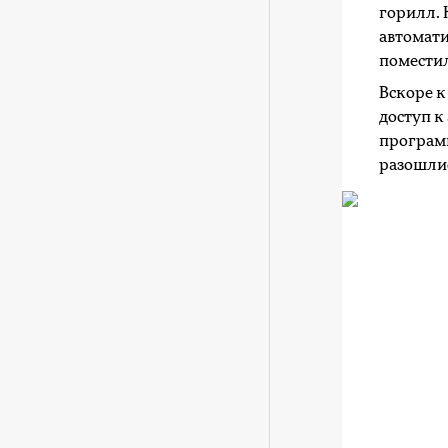
горилл.
автомати
поместил
Вскоре к
доступ к
программ
разошли