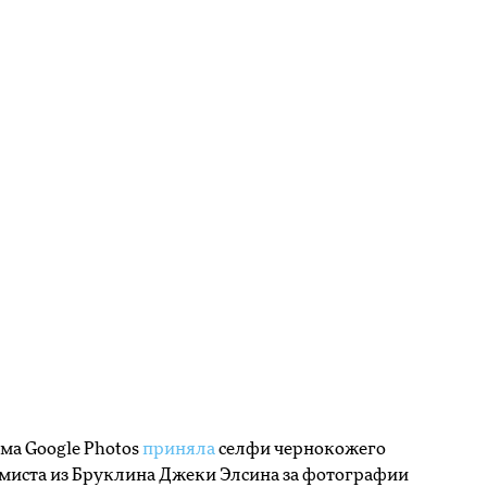
ма Google Photos
приняла
селфи чернокожего
миста из Бруклина Джеки Элсина за фотографии