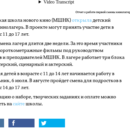
Отчет о работе первой смены кинола
кая школа нового кино (МШНК)
открыла
детский
инолагерь. В проекте могут принять участие дети в
c 11 до 17 лет.
мена лагеря длится две недели. За это время участники
короткометражные фильмы под руководством
в и преподавателей МШНК. В лагере работает три блока
ерский, сценарный и актерский.
 детей в возрасте с 11 до 14 лет начинается работу в
ник, 6 июля. В августе пройдет смена для подростков в
с 14 до 17 лет.
ию о наборе, творческих заданиях и оплате можно
еть на
сайте
школы.