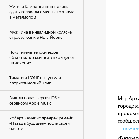
Жители Камчатки попытались
сдать колокола с местного храма
в металлолом
Мужчина в инвалидной коляске
ограбил банк в Нью-Йорке
Похититель велосипедов
объяснил кражи нехваткой денег
на лечение
Тимати и L’ONE выпустили
патриотический клип
Вышла новая версия iOS с
Мэр Арха
сервисом Apple Music
городе м
прокомм
Роберт Земекис предрек ремейк
сообщест
«Назад в будущее» после своей
смерти
—
пожал
«В этом 