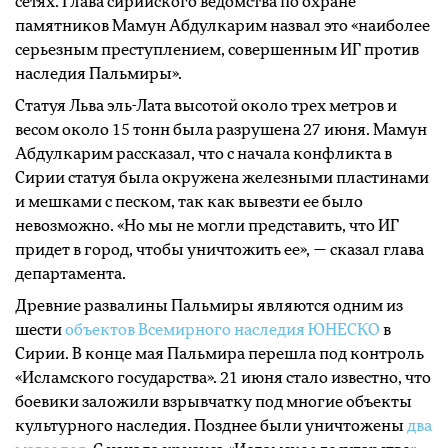
сетях. Глава сирийского ведомства по охране
памятников Мамун Абдулкарим назвал это «наиболее
серьезным преступлением, совершенным ИГ против
наследия Пальмиры».
Статуя Льва эль-Лата высотой около трех метров и
весом около 15 тонн была разрушена 27 июня. Мамун
Абдулкарим рассказал, что с начала конфликта в
Сирии статуя была окружена железными пластинами
и мешками с песком, так как вывезти ее было
невозможно. «Но мы не могли представить, что ИГ
придет в город, чтобы уничтожить ее», — сказал глава
департамента.
Древние развалины Пальмиры являются одним из
шести
объектов Всемирного наследия ЮНЕСКО
в
Сирии. В конце мая Пальмира перешла под контроль
«Исламского государства». 21 июня стало известно, что
боевики заложили взрывчатку под многие объекты
культурного наследия. Позднее были уничтожены
два