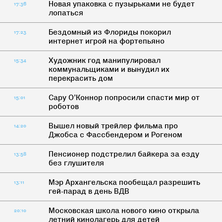
Новая упаковка с пузырьками не будет
17:36
лопаться
Бездомный из Флориды покорил
17:23
интернет игрой на фортепьяно
Художник год манипулировал
15:34
коммунальщиками и вынудил их
перекрасить дом
Сару О’Коннор попросили спасти мир от
15:01
роботов
Вышел новый трейлер фильма про
14:20
Джобса с Фассбендером и Рогеном
Пенсионер подстрелил байкера за езду
13:58
без глушителя
Мэр Архангельска пообещал разрешить
13:11
гей-парад в день ВДВ
Московская школа нового кино открыла
20:10
летний кинолагерь для детей