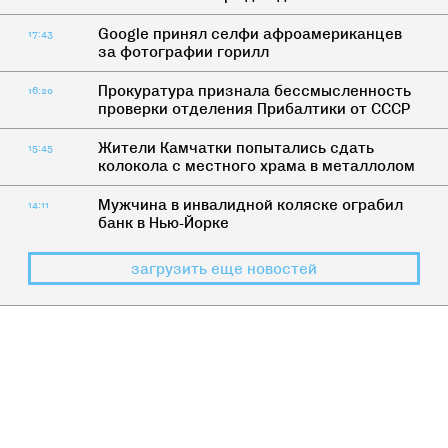
Google принял селфи афроамериканцев
17:43
за фотографии горилл
Прокуратура признала бессмысленность
16:20
проверки отделения Прибалтики от СССР
Жители Камчатки попытались сдать
15:45
колокола с местного храма в металлолом
Мужчина в инвалидной коляске ограбил
14:11
банк в Нью-Йорке
загрузить еще новостей
НАСТОЯЩЕЕ
>
ПОРТАЛ В РОССИЮ
Портал в Россию: От чего нужно
защищать детей на самом деле?