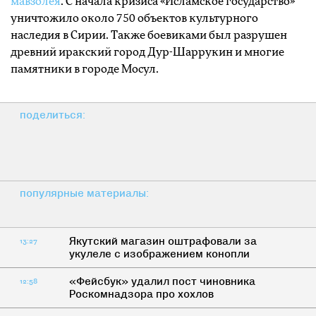
мавзолея
. С начала кризиса «Исламское государство»
уничтожило около 750 объектов культурного
наследия в Сирии. Также боевиками был разрушен
древний иракский город Дур-Шаррукин и многие
памятники в городе Мосул.
поделиться:
популярные материалы:
Якутский магазин оштрафовали за
13:27
укулеле с изображением конопли
«Фейсбук» удалил пост чиновника
12:58
Роскомнадзора про хохлов