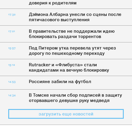
доверия к родителям
Дэймона Албарна унесли со сцены после
17:32
пятичасового выступления
В правительстве не поддержали идею
17:21
блокировать раздачи торрентов
Под Питером утка перевела утят через
15:57
дорогу по пешеходному переходу
Rutracker и «Флибуста» стали
15:12
кандидатами на вечную блокировку
Россияне забили на футбол
14:53
В Томске начали сбор подписей в защиту
14:34
оторвавшего девушке руку медведя
загрузить еще новостей