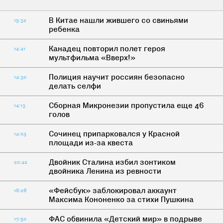
В Китае нашли жившего со свиньями
15:32
ребенка
Канадец повторил полет героя
14:41
мультфильма «Вверх!»
Полиция научит россиян безопасно
14:30
делать селфи
Сборная Микронезии пропустила еще 46
14:13
голов
Сочинец припарковался у Красной
14:03
площади из-за квеста
Двойник Сталина избил зонтиком
20:42
двойника Ленина из ревности
«Фейсбук» заблокировал аккаунт
18:26
Максима Кононенко за стихи Пушкина
ФАС обвинила «Детский мир» в подрыве
17:50