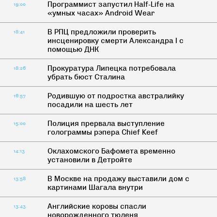
Программист запустил Half-Life на
19:00
«умных часах» Android Wear
В РПЦ предложили проверить
18:41
инсценировку смерти Александра I с
помощью ДНК
Прокуратура Липецка потребовала
18:26
убрать бюст Сталина
Родившую от подростка австралийку
16:57
посадили на шесть лет
Полиция прервала выступление
15:00
голограммы рэпера Chief Keef
Оклахомского Бафомета временно
14:13
установили в Детройте
В Москве на продажу выставили дом с
13:58
картинами Шагала внутри
Английские коровы спасли
13:43
новорожденного тюленя