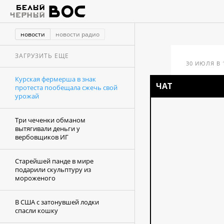
новости
новости радио
ЗАГРУЗИТЬ ЕЩЕ
30 ИЮЛЯ В 
Курская фермерша в знак
ЧАТ
протеста пообещала сжечь свой
Кур
урожай
про
Три чеченки обманом
вытягивали деньги у
вербовщиков ИГ
сво
Старейшей панде в мире
подарили скульптуру из
мороженого
В США с затонувшей лодки
спасли кошку