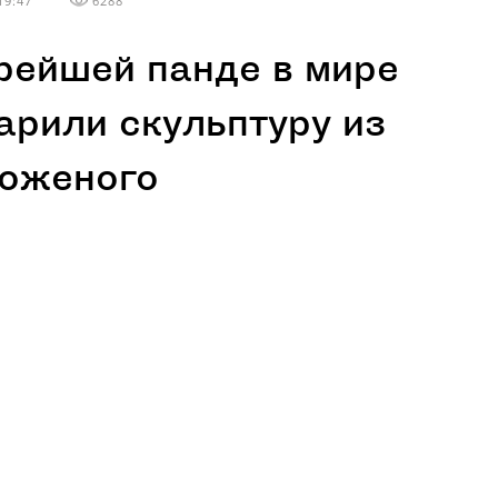
19:47
6288
рейшей панде в мире
арили скульптуру из
оженого