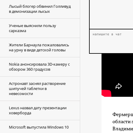
Лысый блогер обвинил Голливуд
в демонизации лысых
Ученые выяснили пользу
сарказма
Жители Барнаула пожаловались
на урну в виде детской головы
Nokia анонсировала 3D-камеру с
обзором 360 градусов
Астронавт заснял растворение
шипучей таблетки в
невесомости
Lexus назвал дату презентации
ховерборда
Фермерша
области 
Microsoft выпустила Windows 10
Владимир