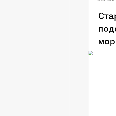
29 ИЮЛЯ В 
Ста
под
мор