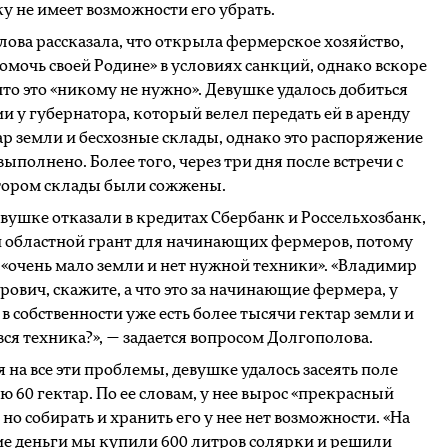
у не имеет возможности его убрать.
ова рассказала, что открыла фермерское хозяйство,
омочь своей Родине» в условиях санкций, однако вскоре
что это «никому не нужно». Девушке удалось добиться
и у губернатора, который велел передать ей в аренду
ар земли и бесхозные склады, однако это распоряжение
выполнено. Более того, через три дня после встречи с
тором склады были сожжены.
вушке отказали в кредитах Сбербанк и Россельхозбанк,
и областной грант для начинающих фермеров, потому
е «очень мало земли и нет нужной техники». «Владимир
ович, скажите, а что это за начинающие фермера, у
в собственности уже есть более тысячи гектар земли и
вся техника?», — задается вопросом Долгополова.
 на все эти проблемы, девушке удалось засеять поле
 60 гектар. По ее словам, у нее вырос «прекрасный
 но собирать и хранить его у нее нет возможности. «На
е деньги мы купили 600 литров солярки и решили