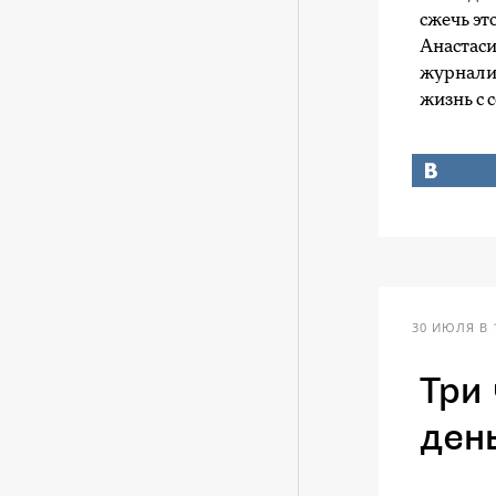
сжечь это
Анастаси
журналис
жизнь с 
30 ИЮЛЯ В 
Три
ден