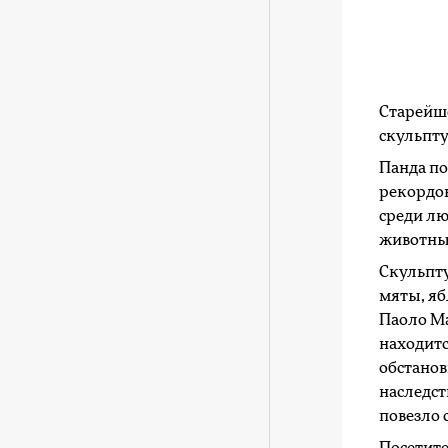
Старейше
скульпт
Панда по
рекордов
среди лю
животных
Скульпту
мяты, яб
Паоло Ма
находитс
обстанов
наследст
повезло 