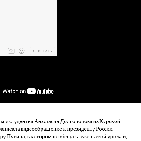
ОТВЕТИТЬ
Processing
dropped
files...
 и студентка Анастасия Долгополова из Курской
записала видеообращение к президенту России
у Путина, в котором пообещала сжечь свой урожай,