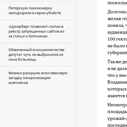
поскольк
Питерскую пенсионерку
Долгопол
заподозрили в серии убийств
желая «п
поняла, 
«Цукерберг позвонит» попал в
реестр запрещенных сайтов из-
аудиенци
за статьи о биткоинах
100 гект
не было 
Обвиненный в мошенничестве
губерна
депутат чуть не выбросился из
окна больницы
Также де
и не дал
Физики раскрыли многовековую
что у не
загадку синхронизации
маятников
Владимир
которых 
имеется 
Несмотря
площадью
урожай»,
последни