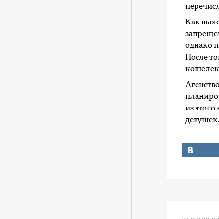
перечисл
Как выяс
запрещен
однако п
После то
кошелек 
Агенство
планиров
из этого
девушек