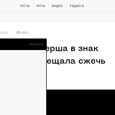
ТЕСТЫ
ИГРЫ
ВИДЕО
РАДИО
13:20
6854
СВЕРНУТЬ
ская фермерша в знак
теста пообещала сжечь
й урожай