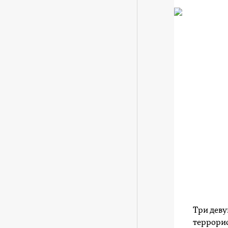
Три деву
террорис