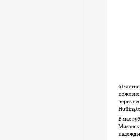
61-летн
пожизнен
через не
Huffingto
В мае гу
Мизански
надежды 