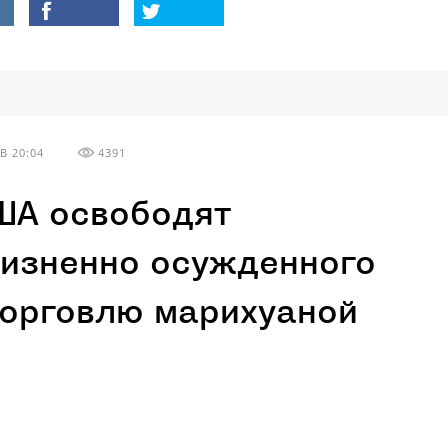
В 20:04
4391
ША освободят
изненно осужденного
торговлю марихуаной