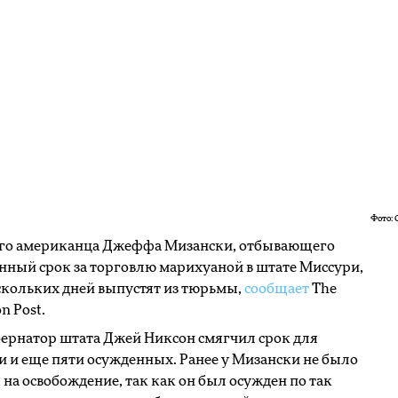
Фото: 
его американца Джеффа Мизански, отбывающего
ный срок за торговлю марихуаной в штате Миссури,
скольких дней выпустят из тюрьмы,
сообщает
The
n Post.
бернатор штата Джей Никсон смягчил срок для
 и еще пяти осужденных. Ранее у Мизански не было
на освобождение, так как он был осужден по так