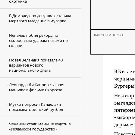
охотника
В Домодедово девушка оставила
мертвого младенца в мусорке
Непалец побил рекорд по
скоростным ударам ногами по
голове
Новая Зеландия показала 40
вариантов нового
национального флага
В Китае 
черными
Леонардо Ди Каприо сыграет
Бургеры 
маньяка в фильме Скорсезе
Некоторы
выглядет
Мутко попросит Канделаки
показывать женский футбол
интернет
«выбор м
Чеченцы стали меньше ездить в
дерьма».
«Исламское государство»
Новости 