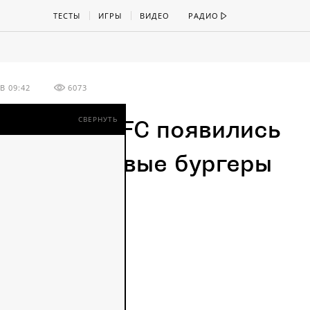
ТЕСТЫ
ИГРЫ
ВИДЕО
РАДИО
В 09:42
6073
СВЕРНУТЬ
итайском KFC появились
ные и розовые бургеры