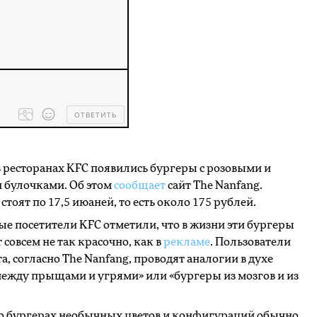
ОТВЕТИТЬ
Processing
dropped
files...
в ресторанах KFC появились бургеры с розовыми и
 булочками. Об этом
сообщает
сайт The Nanfang.
стоят по 17,5 июаней, то есть около 175 рублей.
е посетители KFC отметили, что в жизни эти бургеры
 совсем не так красочно, как в
рекламе
. Пользователи
а, согласно The Nanfang, проводят аналогии в духе
ежду прыщами и угрями» или «бургеры из мозгов и из
о бургерах необычных цветов и конфигураций обычно