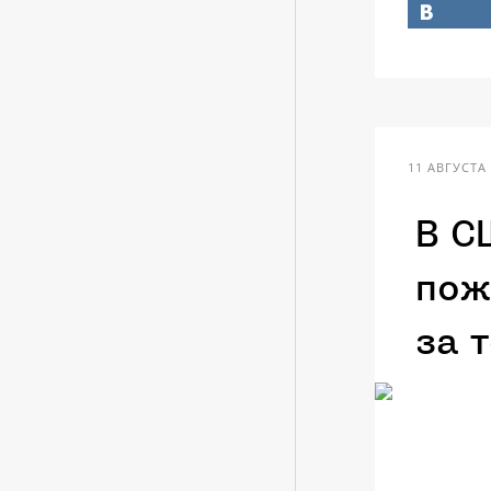
11 АВГУСТА 
В С
пож
за 