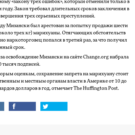
ому «закону трех ошибок», который отменили только в
году. Закон требовал длительных сроков заключения в
овершения трех серьезных преступлений.
оду Мизански был арестован за попытку продажи шести
около трех кг) марихуаны. Отягчающих обстоятельств
 но наркоторговец попался в третий раз, за что получил
нный срок.
за освобождение Мизански на сайте Change.org набрала
0 тысяч подписей.
орым оценкам, сохранение запрета на марихуану стоит
твенным и местным органам власти в Америке от 10 до
ардов долларов в год, отмечает The Huffington Post.