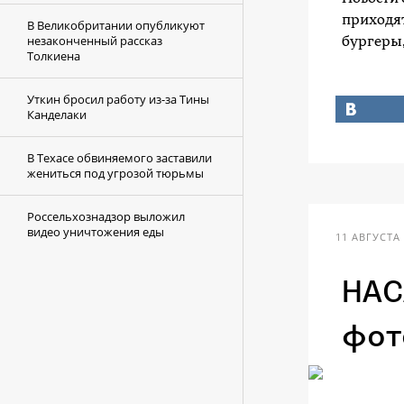
приходят
В Великобритании опубликуют
незаконченный рассказ
бургеры,
Толкиена
Уткин бросил работу из-за Тины
Канделаки
В Техасе обвиняемого заставили
жениться под угрозой тюрьмы
Россельхознадзор выложил
видео уничтожения еды
11 АВГУСТА 
НАС
фот