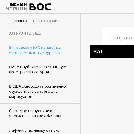
новости
новости радио
ЗАГРУЗИТЬ ЕЩЕ
12 АВГУСТА 
В китайском KFC появились
ЧАТ
черные и розовые бургеры
В к
НАСА опубликовало странную
чер
фотографию Сатурна
В США освободят пожизненно
осужденного за торговлю
марихуаной
Светофор на пустыре в
Ярославле оказался баяном
Лифчик спас немку от пули