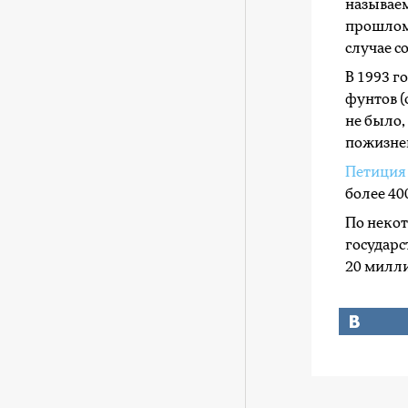
называем
прошлом 
случае с
В 1993 г
фунтов (
не было,
пожизне
Петиция
более 40
По некот
государс
20 милли