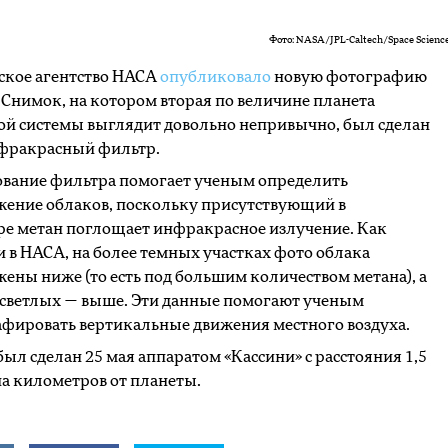
Фото: NASA/JPL-Caltech/Space Science
ское агентство НАСА
опубликовало
новую фотографию
 Снимок, на котором вторая по величине планета
й системы выглядит довольно непривычно, был сделан
нфракрасный фильтр.
ование фильтра помогает ученым определить
жение облаков, поскольку присутствующий в
е метан поглощает инфракрасное излучение. Как
 в НАСА, на более темных участках фото облака
ены ниже (то есть под большим количеством метана), а
 светлых — выше. Эти данные помогают ученым
фировать вертикальные движения местного воздуха.
ыл сделан 25 мая аппаратом «Кассини» с расстояния 1,5
а километров от планеты.