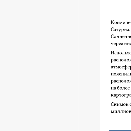
Космиче
Сатурна.
Солнечно
через и
Использ
располо
атмосфер
пояснили
располож
на более
картогра
Снимок б
миллион