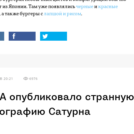
 из Японии. Там уже появлялись
черные
и
красные
 а также бургеры с
лапшой и рисом
.
В 20:21
6976
А опубликовало странну
ографию Сатурна