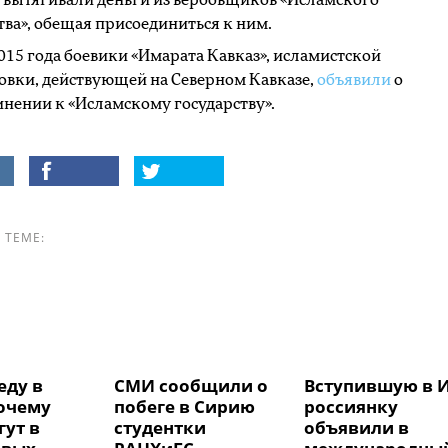
вытягивали деньги из вербовщиков «Исламского
тва», обещая присоединиться к ним.
015 года боевики «Имарата Кавказ», исламистской
вки, действующей на Северном Кавказе,
объявили
о
нении к «Исламскому государству».
 ТЕМЕ:
еду в
СМИ сообщили о
Вступившую в 
очему
побеге в Сирию
россиянку
гут в
студентки
объявили в