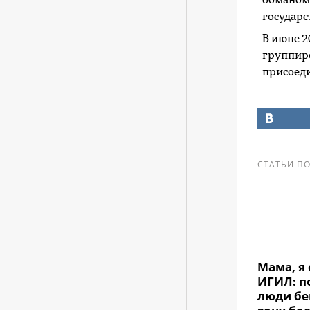
обманом 
государс
В июне 2
группиро
присоеди
СТАТЬИ ПО
Мама, я 
ИГИЛ: п
люди бе