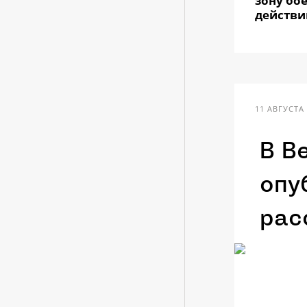
зону бо
действи
11 АВГУСТА 
В В
опу
рас