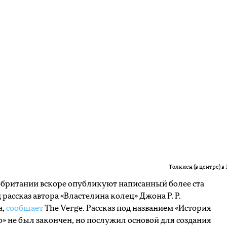
Толкиен (в центре) в 
британии вскоре опубликуют написанный более ста
д рассказ автора «Властелина колец» Джона Р. Р.
а,
сообщает
The Verge. Рассказ под названием «История
» не был закончен, но послужил основой для создания