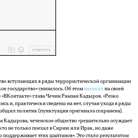
ОТВЕТИТЬ
Processing
dropped
files...
тво вступающих в ряды террористической организации
ое государство» снизилось. Об этом
написал
на своей
 «ВКонтакте» глава Чечни Рамзан Кадыров. «Резко
ись и, практически сведены на нет, случаи ухода в ряды
ообщил политик (пунктуация оригинала сохранена).
м Кадырова, чеченское общество «решительно осуждает
кто не только поехал в Сирию или Ирак, но даже
 поддерживает этих шайтанов». Это стало результатом