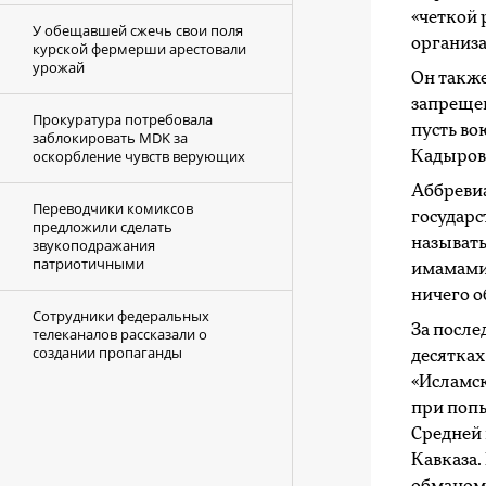
«четкой 
У обещавшей сжечь свои поля
организа
курской фермерши арестовали
урожай
Он также
запрещен
Прокуратура потребовала
пусть во
заблокировать MDK за
оскорбление чувств верующих
Кадыров
Аббреви
Переводчики комиксов
государс
предложили сделать
называть
звукоподражания
патриотичными
имамами 
ничего о
Сотрудники федеральных
За после
телеканалов рассказали о
создании пропаганды
десятках
«Исламск
при поп
Средней 
Кавказа