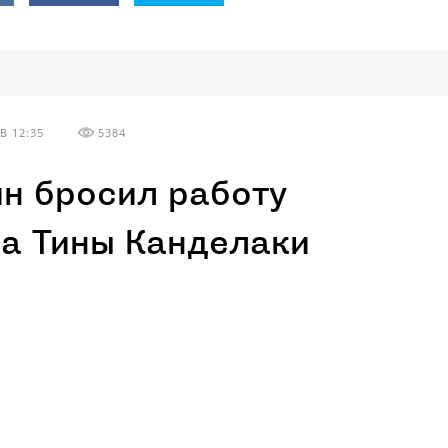
В 12:35
5384
ин бросил работу
за Тины Канделаки