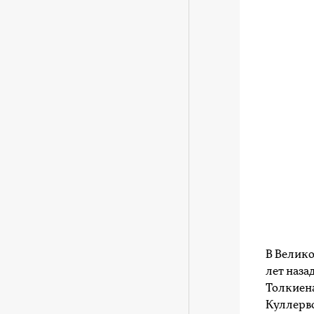
В Велико
лет наза
Толкиен
Куллерво