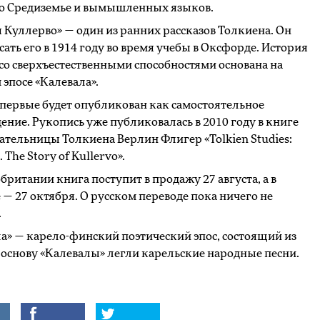
 о Средиземье и вымышленных языков.
 Куллерво» — один из ранних рассказов Толкиена. Он
сать его в 1914 году во время учебы в Оксфорде. История
 со сверхъестественными способностями основана на
эпосе «Калевала».
впервые будет опубликован как самостоятельное
ение. Рукопись уже публиковалась в 2010 году в книге
ательницы Толкиена Верлин Флигер «Tolkien Studies:
 The Story of Kullervo».
британии книга поступит в продажу 27 августа, а в
— 27 октября. О русском переводе пока ничего не
.
а» — карело-финский поэтический эпос, состоящий из
В основу «Калевалы» легли карельские народные песни.