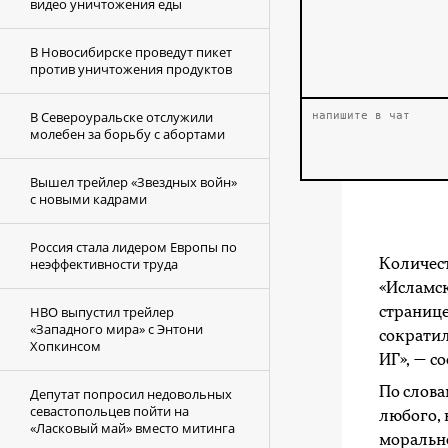
видео уничтожения еды
В Новосибирске проведут пикет
против уничтожения продуктов
В Североуральске отслужили
молебен за борьбу с абортами
Вышел трейлер «Звездных войн»
с новыми кадрами
Россия стала лидером Европы по
неэффективности труда
Количес
«Исламск
HBO выпустил трейлер
странице
«Западного мира» с Энтони
сократил
Хопкинсом
ИГ», — с
По слова
Депутат попросил недовольных
севастопольцев пойти на
любого, 
«Ласковый май» вместо митинга
морально