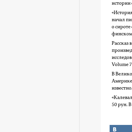
истории
«История
начал пи
о сироте
финском 
Рассказ 
произвед
исследов
Volume 7.
В Велико
Америке 
известно
«Калевал
50 рун. 