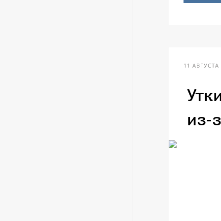
11 АВГУСТА 
Утк
из-