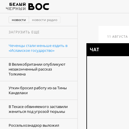
новости
новости радио
ЗАГРУЗИТЬ ЕЩЕ
11 АВГУСТА 
Чеченцы стали меньше ездить в
ЧАТ
«Исламское государство»
Чеч
В Великобритании опубликуют
в «
незаконченный рассказ
Толкиена
Уткин бросил работу из-за Тины
Канделаки
В Техасе обвиняемого заставили
жениться под угрозой тюрьмы
Россельхознадзор выложил