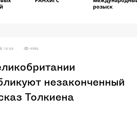
евых
РАНХиГС
международны
й
розыск
В 14:04
4986
еликобритании
бликуют незаконченный
сказ Толкиена