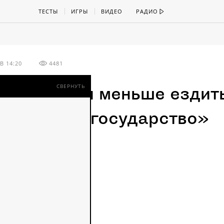
ТЕСТЫ
ИГРЫ
ВИДЕО
РАДИО
В 14:20
4481
СВЕРНУТЬ
енцы стали меньше ездит
Исламское государство»