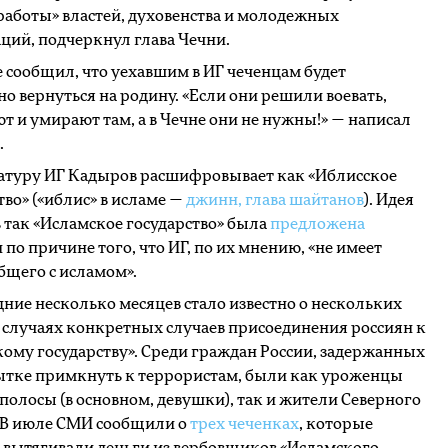
работы» властей, духовенства и молодежных
ций, подчеркнул глава Чечни.
 сообщил, что уехавшим в ИГ чеченцам будет
о вернуться на родину. «Если они решили воевать,
ют и умирают там, а в Чечне они не нужны!» — написал
.
атуру ИГ Кадыров расшифровывает как «Иблисское
тво» («иблис» в исламе —
джинн, глава шайтанов
). Идея
 так «Исламское государство» была
предложена
по причине того, что ИГ, по их мнению, «не имеет
бщего с исламом».
дние несколько месяцев стало известно о нескольких
 случаях конкретных случаев присоединения россиян к
ому государству». Среди граждан России, задержанных
ытке примкнуть к террористам, были как уроженцы
полосы (в основном, девушки), так и жители Северного
. В июле СМИ сообщили о
трех чеченках
, которые