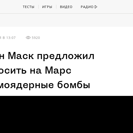
ТЕСТЫ
ИГРЫ
ВИДЕО
РАДИО
 В 13:07
5920
н Маск предложил
осить на Марс
моядерные бомбы