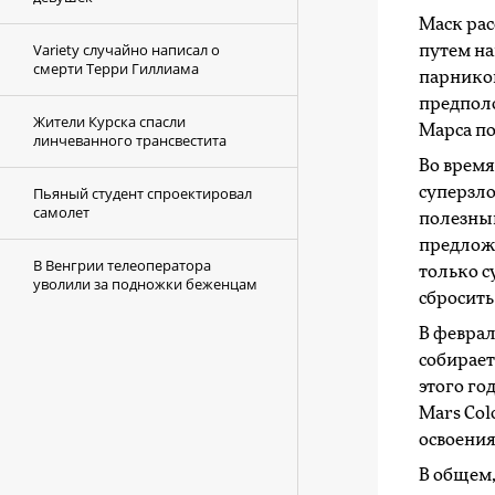
Маск рас
Variety случайно написал о
путем н
смерти Терри Гиллиама
парнико
предполо
Жители Курска спасли
Марса по
линчеванного трансвестита
Во время
Пьяный студент спроектировал
суперзло
самолет
полезным
предложе
В Венгрии телеоператора
только с
уволили за подножки беженцам
сбросить
В феврале
собирает
этого го
Mars Col
освоения
В общем,