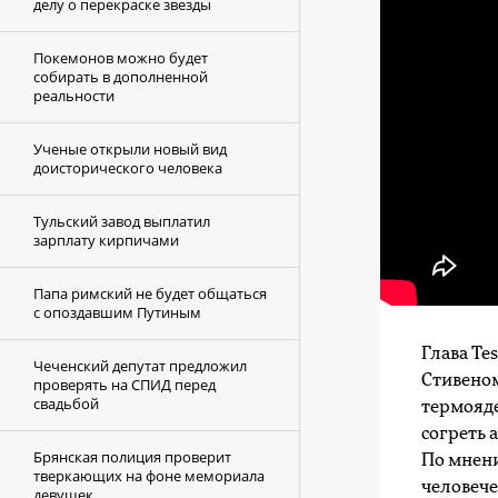
делу о перекраске звезды
Покемонов можно будет
собирать в дополненной
реальности
Ученые открыли новый вид
доисторического человека
Тульский завод выплатил
зарплату кирпичами
Папа римский не будет общаться
с опоздавшим Путиным
Глава Te
Чеченский депутат предложил
Стивено
проверять на СПИД перед
свадьбой
термояде
согреть 
Брянская полиция проверит
По мнени
тверкающих на фоне мемориала
человече
девушек