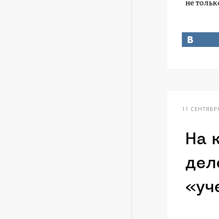
не тольк
11 СЕНТЯБРЯ
На 
дел
«уч