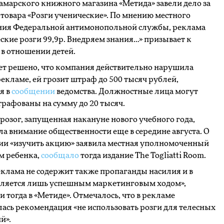
амарского книжного магазина «Метида» завели дело за
товара «Розги ученические». По мнению местного
ния Федеральной антимонопольной службы, реклама
ские розги 99,9р. Внедряем знания…» призывает к
в отношении детей.
ет решено, что компания действительно нарушила
рекламе, ей грозит штраф до 500 тысяч рублей,
я в
сообщении
ведомства. Должностные лица могут
рафованы на сумму до 20 тысяч.
розог, запущенная накануне нового учебного года,
а внимание общественности еще в середине августа. О
ии «изучить акцию» заявила местная уполномоченный
м ребенка,
сообщало
тогда издание The Togliatti Room.
клама не содержит также пропаганды насилия и в
вляется лишь успешным маркетинговым ходом»,
и тогда в «Метиде». Отмечалось, что в рекламе
ась рекомендация «не использовать розги для телесных
й».