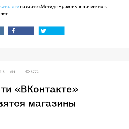
каталоге
на сайте «Метиды» розог ученических в
нет.
 В 11:54
5772
ети «ВКонтакте»
вятся магазины