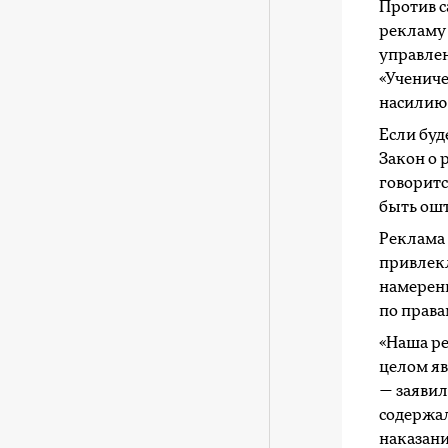
Против с
рекламу 
управле
«Учениче
насилию 
Если буд
Закон о 
говоритс
быть ошт
Реклама 
привлекл
намерен
по права
«Наша ре
целом я
— заявил
содержал
наказани