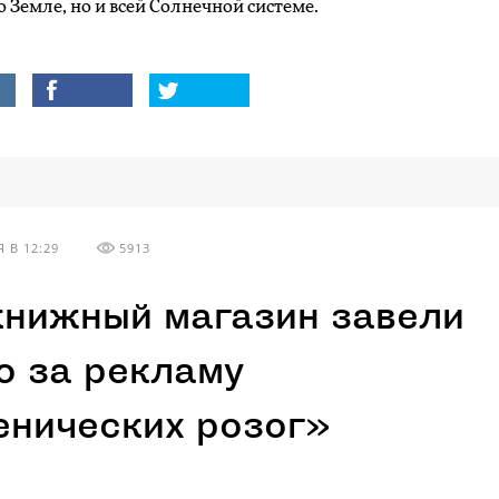
о Земле, но и всей Солнечной системе.
 В 12:29
5913
книжный магазин завели
о за рекламу
енических розог»