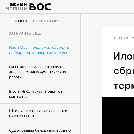
новости
новости радио
ЗАГРУЗИТЬ ЕЩЕ
11 СЕНТЯБРЯ
Илон Маск предложил сбросить
на Марс термоядерные бомбы
Ило
На книжный магазин завели
сбр
дело за рекламу «ученических
розог»
тер
В сети «ВКонтакте» появятся
магазины
Школьники попались на варке
пива из каши
Суд оправдал бейсджамперов по