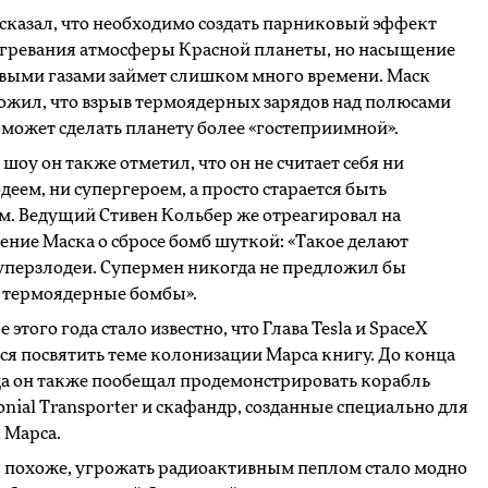
сказал, что необходимо создать парниковый эффект
агревания атмосферы Красной планеты, но насыщение
выми газами займет слишком много времени. Маск
жил, что взрыв термоядерных зарядов над полюсами
может сделать планету более «гостеприимной».
 шоу он также отметил, что он не считает себя ни
деем, ни супергероем, а просто старается быть
. Ведущий Стивен Кольбер же отреагировал на
ние Маска о сбросе бомб шуткой: «Такое делают
уперзлодеи. Супермен никогда не предложил бы
 термоядерные бомбы».
 этого года стало известно, что Глава Tesla и SpaceX
ся посвятить теме колонизации Марса книгу. До конца
да он также пообещал продемонстрировать корабль
onial Transporter и скафандр, созданные специально для
 Марса.
 похоже, угрожать радиоактивным пеплом стало модно