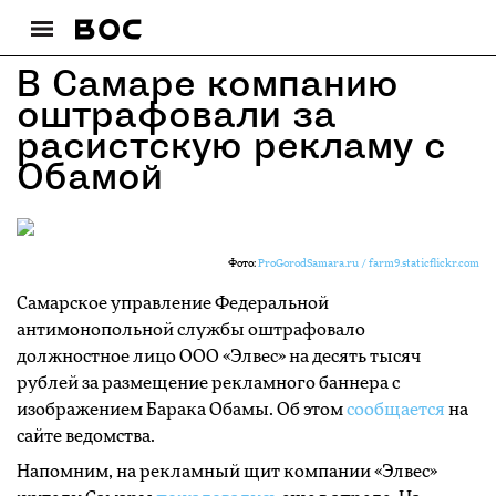
В Самаре компанию
оштрафовали за
расистскую рекламу с
Обамой
Фото:
ProGorodSamara.ru / farm9.staticflickr.com
Самарское управление Федеральной
антимонопольной службы оштрафовало
должностное лицо ООО «Элвес» на десять тысяч
рублей за размещение рекламного баннера с
изображением Барака Обамы. Об этом
сообщается
на
сайте ведомства.
Напомним, на рекламный щит компании «Элвес»