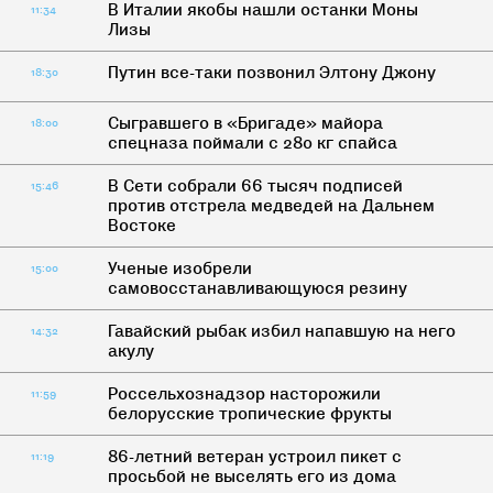
В Италии якобы нашли останки Моны
11:34
Лизы
Путин все-таки позвонил Элтону Джону
18:30
Сыгравшего в «Бригаде» майора
18:00
спецназа поймали с 280 кг спайса
В Сети собрали 66 тысяч подписей
15:46
против отстрела медведей на Дальнем
Востоке
Ученые изобрели
15:00
самовосстанавливающуюся резину
Гавайский рыбак избил напавшую на него
14:32
акулу
Россельхознадзор насторожили
11:59
белорусские тропические фрукты
86-летний ветеран устроил пикет с
11:19
просьбой не выселять его из дома