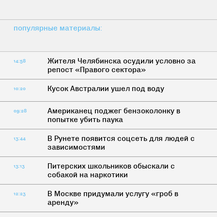
популярные материалы:
Жителя Челябинска осудили условно за
14:58
репост «Правого сектора»
Кусок Австралии ушел под воду
10:20
Американец поджег бензоколонку в
09:28
попытке убить паука
В Рунете появится соцсеть для людей с
13:44
зависимостями
Питерских школьников обыскали с
13:13
собакой на наркотики
В Москве придумали услугу «гроб в
12:23
аренду»