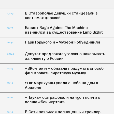
В Ставрополье девушки станцевали в
13:43
костюмах церквей
Басист Rage Against The Machine
13:17
извинился за существование Limp Bizkit
Парк Горького и «Музеон» объединили
10:52
Депутат предложил уголовно наказывать
09:40
за клевету о России
«ВКонтакте» обязали придумать способ
14:19
фильтровать пиратскую музыку
11 кг марихуаны упали с неба на дом в
13:10
Аризоне
«Паука» оштрафовали на 150 тысяч за
12:24
песню «Бей чертей»
В Сети появился полноценный трейлер
10:12