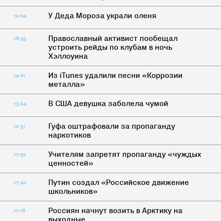
У Деда Мороза украли оленя
12:04
Православный активист пообещал
16:55
устроить рейды по клубам в ночь
Хэллоуина
Из iTunes удалили песни «Коррозии
14:01
металла»
В США девушка заболела чумой
13:24
Гуфа оштрафовали за пропаганду
12:31
наркотиков
Учителям запретят пропаганду «чуждых
17:50
ценностей»
Путин создал «Российское движение
17:40
школьников»
Россиян начнут возить в Арктику на
17:18
выходные