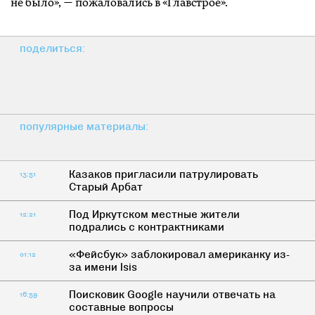
не было», — пожаловались в «Главстрое».
поделиться:
популярные материалы:
Казаков пригласили патрулировать
13:51
Старый Арбат
Под Иркутском местные жители
12:21
подрались с контрактниками
«Фейсбук» заблокировал американку из-
01:12
за имени Isis
Поисковик Google научили отвечать на
16:59
составные вопросы