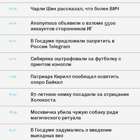
Чарли Шин рассказал, что болен ВИЧ
16:05
Anonymous объявили о взломе 5500
14:42
аккаунтов сторонников ИГ
В Госдуме предложили запретить в
15:12
России Telegram
Сибиряка оштрафовали за футболку с
14:10
принтом конопли
Патриарх Кирилл пообещал освятить
11:58
озеро Байкал
87-летнюю немку посадили за отрицание
18:30
Холокоста
Москвичка убила чужую собаку ради
16:39
магического ритуала
В Госдуме задумались о введении
15:31
выездных виз