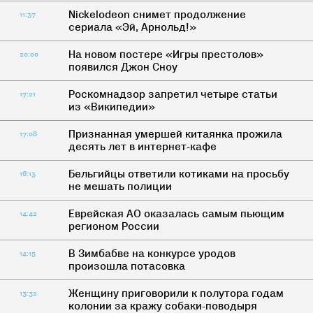
Nickelodeon снимет продолжение
11:37
сериала «Эй, Арнольд!»
На новом постере «Игры престолов»
20:00
появился Джон Сноу
Роскомнадзор запретил четыре статьи
17:21
из «Википедии»
Признанная умершей китаянка прожила
17:08
десять лет в интернет-кафе
Бельгийцы ответили котиками на просьбу
16:13
не мешать полиции
Еврейская АО оказалась самым пьющим
14:42
регионом России
В Зимбабве на конкурсе уродов
14:15
произошла потасовка
Женщину приговорили к полутора годам
13:32
колонии за кражу собаки-поводыря