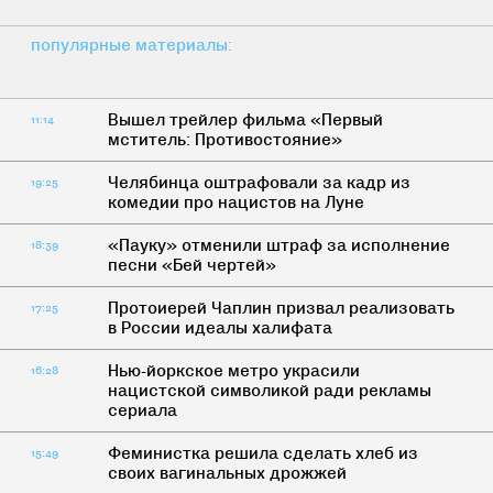
популярные материалы:
Вышел трейлер фильма «Первый
11:14
мститель: Противостояние»
Челябинца оштрафовали за кадр из
19:25
комедии про нацистов на Луне
«Пауку» отменили штраф за исполнение
18:39
песни «Бей чертей»
Протоиерей Чаплин призвал реализовать
17:25
в России идеалы халифата
Нью-йоркское метро украсили
16:28
нацистской символикой ради рекламы
сериала
Феминистка решила сделать хлеб из
15:49
своих вагинальных дрожжей